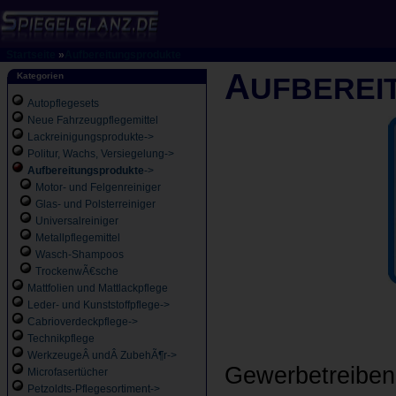
Startseite
»
Aufbereitungsprodukte
A
Kategorien
UFBEREI
Autopflegesets
Neue Fahrzeugpflegemittel
Lackreinigungsprodukte->
Politur, Wachs, Versiegelung->
Aufbereitungsprodukte
->
Motor- und Felgenreiniger
Glas- und Polsterreiniger
Universalreiniger
Metallpflegemittel
Wasch-Shampoos
TrockenwÃ€sche
Mattfolien und Mattlackpflege
Leder- und Kunststoffpflege->
Cabrioverdeckpflege->
Technikpflege
WerkzeugeÂ undÂ ZubehÃ¶r->
Gewerbetreiben
Microfasertücher
Petzoldts-Pflegesortiment->