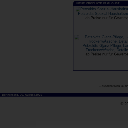
N
P
I
A
EUE
RODUKTE
M
UGUST
Petzoldts Spezial-Haushaltsre
ab Preise nur für Gewerb
Petzoldts Glanz-Pflege, La
TrockenwÃ€sche, Detaile
ab Preise nur für Gewerb
...ausschließlich Busi
Donnerstag, 06. August 2026
© 20