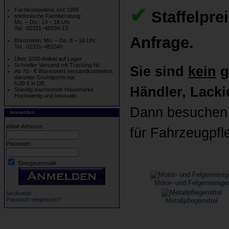
✔
Fachkompetenz seit 1988
Staffelpre
telefonische Fachberatung:
Mo. – Do.: 14 – 16 Uhr
Tel.: 02331–48334-13
Anfrage.
Bürozeiten: Mo. – Do. 8 – 16 Uhr
Tel.: 02331–483340
Über 1000 Artikel auf Lager
Schneller Versand mit Tracking-Nr.
Sie sind
kein
g
Ab 70.- € Warenwert versandkostenfrei,
darunter Grundporto nur
5,00 € in DE
Händler, Lackie
Ständig wachsende Hausmarke
Hochwertig und Innovativ
Dann besuchen 
Anmelden
eMail-Adresse:
für Fahrzeugpfl
Passwort:
Einlogautomatik
Motor- und Felgenreinige
Neukunde
Passwort vergessen?
Metallpflegemittel