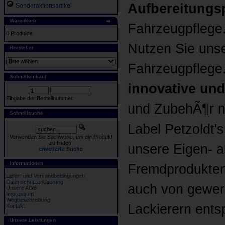
Aufbereitungs
Sonderaktionsartikel
Warenkorb
Fahrzeugpflege
0 Produkte
Nutzen Sie uns
Hersteller
Fahrzeugpflege.
Schnelleinkauf
innovative und
Eingabe der Bestellnummer.
und ZubehÃ¶r n
Schnellsuche
Label Petzoldt'
Verwenden Sie Stichworte, um ein Produkt
zu finden.
unsere Eigen- 
erweiterte Suche
Informationen
Fremdprodukten
Liefer- und Versandbedingungen
Datenschutzerklaerung
auch von gewer
Unsere AGB
Impressum
Wegbeschreibung
Lackierern ents
Kontakt
Unsere Leistungen