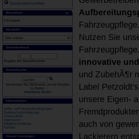
Gewerbetreiben
Sonderaktionsartikel
Aufbereitungs
Warenkorb
0 Produkte
Fahrzeugpflege
Hersteller
Nutzen Sie uns
Fahrzeugpflege.
Schnelleinkauf
innovative und
Eingabe der Bestellnummer.
Schnellsuche
und ZubehÃ¶r n
Label Petzoldt'
Verwenden Sie Stichworte, um ein Produkt
zu finden.
erweiterte Suche
unsere Eigen- 
Informationen
Liefer- und Versandbedingungen
Fremdprodukten
Datenschutzerklaerung
Unsere AGB
Impressum
auch von gewer
Wegbeschreibung
Kontakt
Lackierern ents
Unsere Leistungen