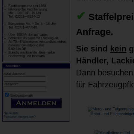
Fachkompetenz seit 1988
telefonische Fachberatung:
✔
Mo. – Do.: 14 – 16 Uhr
Staffelpre
Tel.: 02331–48334-13
Bürozeiten: Mo. – Do. 8 – 16 Uhr
Tel.: 02331–483340
Anfrage.
Über 1000 Artikel auf Lager
Schneller Versand mit Tracking-Nr.
Ab 70.- € Warenwert versandkostenfrei,
darunter Grundporto nur
Sie sind
kein
g
5,00 € in DE
Ständig wachsende Hausmarke
Hochwertig und Innovativ
Händler, Lackie
Anmelden
Dann besuchen 
eMail-Adresse:
für Fahrzeugpfl
Passwort:
Einlogautomatik
Neukunde
Motor- und Felgenreinige
Passwort vergessen?