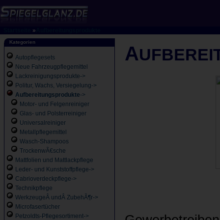
Startseite
»
Aufbereitungsprodukte
Kategorien
A
UFBEREI
Autopflegesets
Neue Fahrzeugpflegemittel
Lackreinigungsprodukte->
Politur, Wachs, Versiegelung->
Aufbereitungsprodukte
->
Motor- und Felgenreiniger
Glas- und Polsterreiniger
Universalreiniger
Metallpflegemittel
Wasch-Shampoos
TrockenwÃ€sche
Mattfolien und Mattlackpflege
Leder- und Kunststoffpflege->
Cabrioverdeckpflege->
Technikpflege
WerkzeugeÂ undÂ ZubehÃ¶r->
Microfasertücher
Petzoldts-Pflegesortiment->