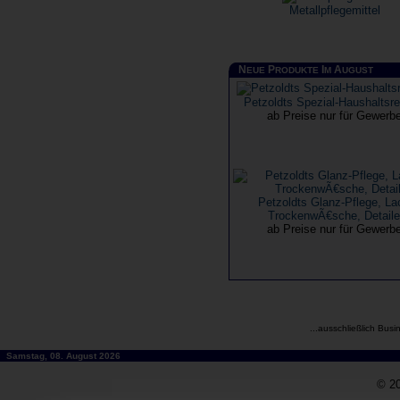
Metallpflegemittel
N
P
I
A
EUE
RODUKTE
M
UGUST
Petzoldts Spezial-Haushaltsre
ab Preise nur für Gewerb
Petzoldts Glanz-Pflege, La
TrockenwÃ€sche, Detaile
ab Preise nur für Gewerb
...ausschließlich Busi
Samstag, 08. August 2026
© 20