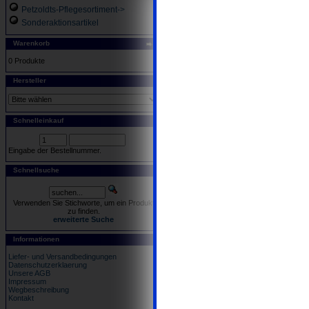
Petzoldts-Pflegesortiment->
Sonderaktionsartikel
Warenkorb
0 Produkte
Hersteller
Schnelleinkauf
Eingabe der Bestellnummer.
Schnellsuche
Verwenden Sie Stichworte, um ein Produkt
zu finden.
erweiterte Suche
Informationen
Liefer- und Versandbedingungen
Datenschutzerklaerung
Unsere AGB
Impressum
Wegbeschreibung
Kontakt