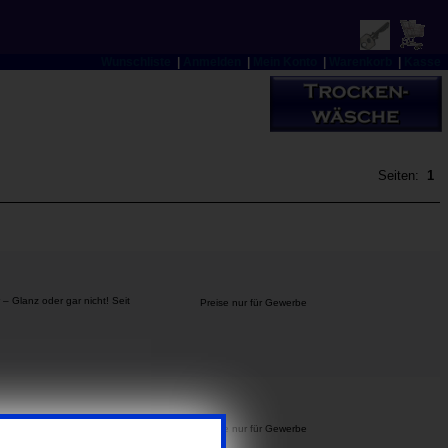
Wunschliste
|
Anmelden
|
Mein Konto
|
Warenkorb
|
Kasse
Seiten:
1
 Glanz oder gar nicht! Seit
Preise nur für Gewerbe
Preise nur für Gewerbe
produkt made in Germany ...
mehr