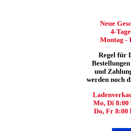
Sofort Lieferbar
Neue Gesc
Mattlack Spezial Grundreiniger, Petzoldts
4-Tag
Mattlack Spezial Grundreiniger von Petzoldt's® Premiumprodukt made in Ger
Mot ...
mehr
94720
Montag - 
Sofort Lieferbar
Regel für 
Bestellungen
Petzoldts Glanz-Pflege, Lack-TrockenwÃ€sche, Detailer
Glanz oder gar nicht! Petzoldt's® Glanz-Pflege 2.0 Seit 2007 eines unserer Be
und Zahlung
Glanz-Pf ...
mehr
94910
werden noch di
Sofort Lieferbar
Ladenverkauf
1 Liter NachfÃŒllgebinde Petzoldt's Glanz-Pflege, TrockenwÃ€sche
Mo, Di 8:00 
Petzoldt's® Glanz-Pflege 2.0 als 1 Liter NachfÃŒllgebinde Unsere Stammku
d ...
mehr
94911
Do, Fr 8:00 
Sofort Lieferbar