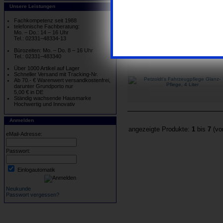
Unsere Leistungen
Fachkompetenz seit 1988
telefonische Fachberatung:
Mo. – Do.: 14 – 16 Uhr
Tel.: 02331–48334-13
Bürozeiten: Mo. – Do. 8 – 16 Uhr
Tel.: 02331–483340
Über 1000 Artikel auf Lager
Schneller Versand mit Tracking-Nr.
Ab 70.- € Warenwert versandkostenfrei,
darunter Grundporto nur
5,00 € in DE
Ständig wachsende Hausmarke
Hochwertig und Innovativ
Anmelden
angezeigte Produkte:
1
bis
7
(v
eMail-Adresse:
Passwort:
Einlogautomatik
Neukunde
Passwort vergessen?