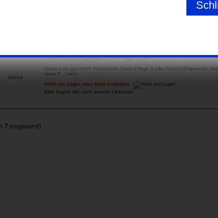
Schl
2 Liter NachfÃŒllgebinde Petzoldt's Glanz-Pflege, TrockenwÃ€sche
Glanz oder gar nicht! Petzoldt's® Glanz-Pflege 2.0 2 Liter NachfÃŒllgebinde
Bestseller, ist ohne Frage ...
mehr
94912
Nicht am Lager, aber bald verfügbar.
Bitte fragen Sie nach unserer Lieferzeit
Petzoldt's Fahrzeugpflege Glanz-Pflege, 4 Liter
Glanz oder gar nicht! Petzoldt's® Glanz-Pflege 4 Liter NachfÃŒllgebinde Seit 
ohne F ...
mehr
94914
Nicht am Lager, aber bald verfügbar.
Bitte fragen Sie nach unserer Lieferzeit
on
7
insgesamt)