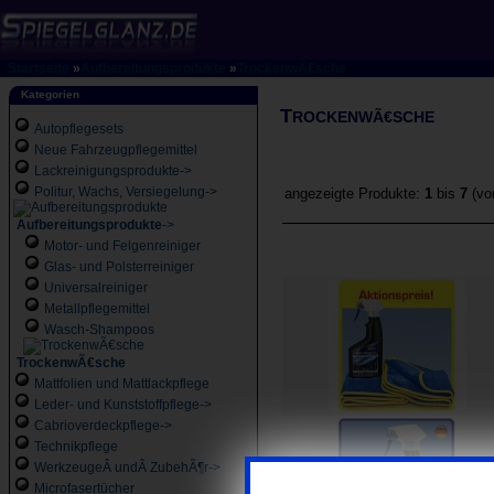
Startseite
»
Aufbereitungsprodukte
»
TrockenwÃ€sche
Kategorien
T
ROCKENWÃ€SCHE
Autopflegesets
Neue Fahrzeugpflegemittel
Lackreinigungsprodukte->
Politur, Wachs, Versiegelung->
angezeigte Produkte:
1
bis
7
(v
Aufbereitungsprodukte
->
Motor- und Felgenreiniger
Glas- und Polsterreiniger
Universalreiniger
Metallpflegemittel
Wasch-Shampoos
TrockenwÃ€sche
Mattfolien und Mattlackpflege
Leder- und Kunststoffpflege->
Cabrioverdeckpflege->
Technikpflege
WerkzeugeÂ undÂ ZubehÃ¶r->
Microfasertücher