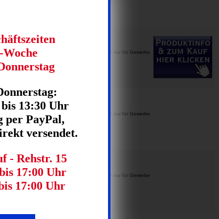
häftszeiten
e-Woche
many Mattlack auf Autos,
Preise nur für Gewerbe
Donnerstag
Donnerstag:
 bis 13:30 Uhr
stseller, ist ohne Frage die
ab Preise nur für Gewerbe
 per PayPal,
rekt versendet.
 - Rehstr. 15
bis 17:00 Uhr
nden haben sicherlich schon
Preise nur für Gewerbe
bis 17:00 Uhr