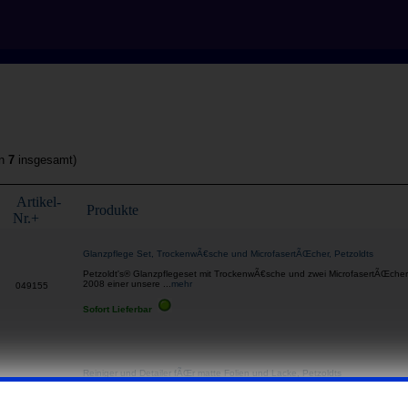
on
7
insgesamt)
Artikel-
Produkte
Nr.+
Glanzpflege Set, TrockenwÃ€sche und MicrofasertÃŒcher, Petzoldts
Petzoldt's® Glanzpflegeset mit TrockenwÃ€sche und zwei MicrofasertÃŒcher –
2008 einer unsere ...
mehr
049155
Sofort Lieferbar
Reiniger und Detailer fÃŒr matte Folien und Lacke, Petzoldts
Reiniger/Detailer fÃŒr matte Folien und Lacke – von Petzoldt's® – Premium
94410