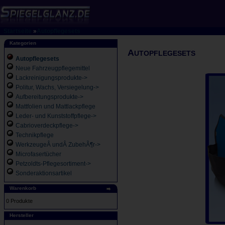
Startseite
»
Autopflegesets
Kategorien
A
UTOPFLEGESETS
Autopflegesets
Neue Fahrzeugpflegemittel
Lackreinigungsprodukte->
Politur, Wachs, Versiegelung->
Aufbereitungsprodukte->
Mattfolien und Mattlackpflege
Leder- und Kunststoffpflege->
Cabrioverdeckpflege->
Technikpflege
WerkzeugeÂ undÂ ZubehÃ¶r->
Microfasertücher
Petzoldts-Pflegesortiment->
Sonderaktionsartikel
Warenkorb
0 Produkte
Hersteller