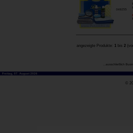
049255
angezeigte Produkte:
1
bis
2
(v
...ausschließlich Busi
Freitag, 07. August 2026
© 20