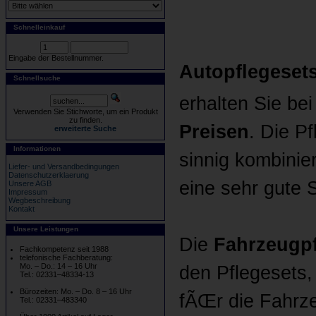
Schnelleinkauf
Eingabe der Bestellnummer.
Autopflegesets
Schnellsuche
erhalten Sie bei
Verwenden Sie Stichworte, um ein Produkt
zu finden.
Preisen
. Die P
erweiterte Suche
Informationen
sinnig kombinie
Liefer- und Versandbedingungen
Datenschutzerklaerung
eine sehr gute 
Unsere AGB
Impressum
Wegbeschreibung
Kontakt
Unsere Leistungen
Die
Fahrzeugpf
Fachkompetenz seit 1988
telefonische Fachberatung:
Mo. – Do.: 14 – 16 Uhr
den Pflegesets,
Tel.: 02331–48334-13
Bürozeiten: Mo. – Do. 8 – 16 Uhr
fÃŒr die Fahr
Tel.: 02331–483340