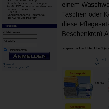
Über 1000 Artikel auf Lager
einem Waschwer
Schneller Versand mit Tracking-Nr.
Ab 70.- € Warenwert versandkostenfrei,
darunter Grundporto nur
5,00 € in DE
Taschen oder Ko
Ständig wachsende Hausmarke
Hochwertig und Innovativ
diese Pflegeset
Anmelden
Beschenkten) A
eMail-Adresse:
Passwort:
angezeigte Produkte:
1
bis
2
(v
Einlogautomatik
Artikel-
Nr.
Neukunde
Passwort vergessen?
049290