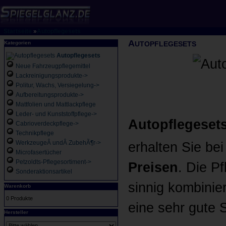
Startseite
»
Autopflegesets
A
Kategorien
UTOPFLEGESETS
Autopflegesets
Neue Fahrzeugpflegemittel
Lackreinigungsprodukte->
Politur, Wachs, Versiegelung->
Aufbereitungsprodukte->
Mattfolien und Mattlackpflege
Leder- und Kunststoffpflege->
Autopflegesets
Cabrioverdeckpflege->
Technikpflege
WerkzeugeÂ undÂ ZubehÃ¶r->
erhalten Sie bei
Microfasertücher
Petzoldts-Pflegesortiment->
Preisen
. Die P
Sonderaktionsartikel
sinnig kombinie
Warenkorb
0 Produkte
eine sehr gute 
Hersteller