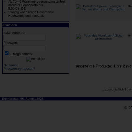
Ab 70.- € Warenwert versandkostenfrei,
darunter Grundporto nur
04
5,00 € in DE
Ständig wachsende Hausmarke
Hochwertig und Innovativ
Anmelden
eMail-Adresse:
04
Passwort:
Einlogautomatik
Neukunde
angezeigte Produkte:
1
bis
2
(v
Passwort vergessen?
...ausschließlich Busi
Donnerstag, 06. August 2026
© 20