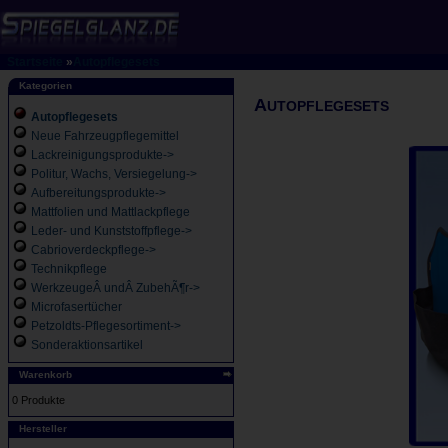
Startseite
»
Autopflegesets
Kategorien
A
UTOPFLEGESETS
Autopflegesets
Neue Fahrzeugpflegemittel
Lackreinigungsprodukte->
Politur, Wachs, Versiegelung->
Aufbereitungsprodukte->
Mattfolien und Mattlackpflege
Leder- und Kunststoffpflege->
Cabrioverdeckpflege->
Technikpflege
WerkzeugeÂ undÂ ZubehÃ¶r->
Microfasertücher
Petzoldts-Pflegesortiment->
Sonderaktionsartikel
Warenkorb
0 Produkte
Hersteller