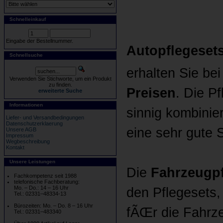
Schnelleinkauf
Eingabe der Bestellnummer.
Autopflegesets
Schnellsuche
erhalten Sie bei
Verwenden Sie Stichworte, um ein Produkt
zu finden.
Preisen
. Die P
erweiterte Suche
Informationen
sinnig kombinie
Liefer- und Versandbedingungen
Datenschutzerklaerung
eine sehr gute 
Unsere AGB
Impressum
Wegbeschreibung
Kontakt
Unsere Leistungen
Die
Fahrzeugpf
Fachkompetenz seit 1988
telefonische Fachberatung:
Mo. – Do.: 14 – 16 Uhr
den Pflegesets,
Tel.: 02331–48334-13
Bürozeiten: Mo. – Do. 8 – 16 Uhr
fÃŒr die Fahr
Tel.: 02331–483340