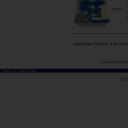
049255
angezeigte Produkte:
1
bis
2
(v
...ausschließlich Busi
Freitag, 07. August 2026
© 20