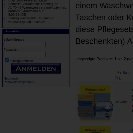
Über 1000 Artikel auf Lager
einem Waschwer
Schneller Versand mit Tracking-Nr.
Ab 70.- € Warenwert versandkostenfrei,
darunter Grundporto nur
5,00 € in DE
Taschen oder Ko
Ständig wachsende Hausmarke
Hochwertig und Innovativ
diese Pflegeset
Anmelden
Beschenkten) A
eMail-Adresse:
Passwort:
angezeigte Produkte:
1
bis
2
(v
Einlogautomatik
Artikel-
Nr.
Neukunde
Passwort vergessen?
049290