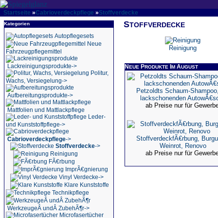
Startseite
»
Cabrioverdeckpflege
»
Stoffverdecke
S
Kategorien
TOFFVERDECKE
Autopflegesets
Neue
Reinigung
Fahrzeugpflegemittel
Lackreinigungsprodukte->
N
P
I
A
EUE
RODUKTE
M
UGUST
Politur,
Wachs, Versiegelung->
Petzoldts Schaum-Shampoo,
Aufbereitungsprodukte->
lackschonenden AutowÃ€s
ab Preise nur für Gewerb
Mattfolien und Mattlackpflege
Leder-
und Kunststoffpflege->
StoffverdeckfÃ€rbung, Burgu
Cabrioverdeckpflege
->
Weinrot, Renovo
Stoffverdecke
->
ab Preise nur für Gewerb
Reinigung
FÃ€rbung
ImprÃ€gnierung
Vinyl Verdecke->
Klare Kunststoffe
Technikpflege
WerkzeugeÂ undÂ ZubehÃ¶r->
Microfasertücher