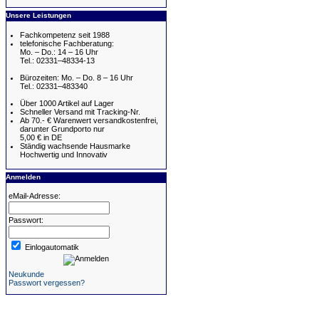
Unsere Leistungen
Fachkompetenz seit 1988
telefonische Fachberatung:
Mo. – Do.: 14 – 16 Uhr
Tel.: 02331–48334-13
Bürozeiten: Mo. – Do. 8 – 16 Uhr
Tel.: 02331–483340
Über 1000 Artikel auf Lager
Schneller Versand mit Tracking-Nr.
Ab 70.- € Warenwert versandkostenfrei,
darunter Grundporto nur
5,00 € in DE
Ständig wachsende Hausmarke
Hochwertig und Innovativ
Anmelden
eMail-Adresse:
Passwort:
Einlogautomatik
Neukunde
Passwort vergessen?