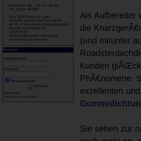
Bürozeiten: Mo. – Do. 8 – 16 Uhr
Tel.: 02331–483340
Als Aufbereite
Über 1000 Artikel auf Lager
Schneller Versand mit Tracking-Nr.
Ab 70.- € Warenwert versandkostenfrei,
die KnarzgerÃ€u
darunter Grundporto nur
5,00 € in DE
Ständig wachsende Hausmarke
(und mitunter a
Hochwertig und Innovativ
Anmelden
Roadsterdachdi
eMail-Adresse:
Kunden glÃŒckli
Passwort:
PhÃ€nomene. Sc
Einlogautomatik
exzellenten un
Neukunde
Passwort vergessen?
Gummidichtu
Sie sehen zur n