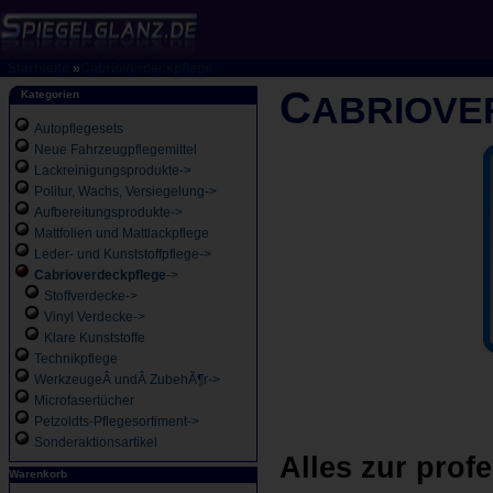
Startseite
»
Cabrioverdeckpflege
C
Kategorien
ABRIOVE
Autopflegesets
Neue Fahrzeugpflegemittel
Lackreinigungsprodukte->
Politur, Wachs, Versiegelung->
Aufbereitungsprodukte->
Mattfolien und Mattlackpflege
Leder- und Kunststoffpflege->
Cabrioverdeckpflege
->
Stoffverdecke->
Vinyl Verdecke->
Klare Kunststoffe
Technikpflege
WerkzeugeÂ undÂ ZubehÃ¶r->
Microfasertücher
Petzoldts-Pflegesortiment->
Sonderaktionsartikel
Alles zur prof
Warenkorb