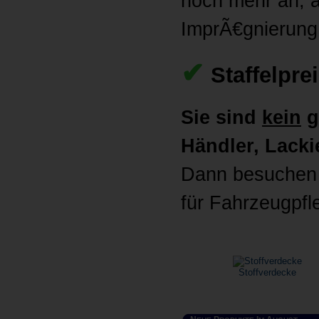
noch mehr an, al
ImprÃ€gnierung
✔
Staffelpre
Sie sind
kein
g
Händler, Lackie
Dann besuchen 
für Fahrzeugpfl
Stoffverdecke