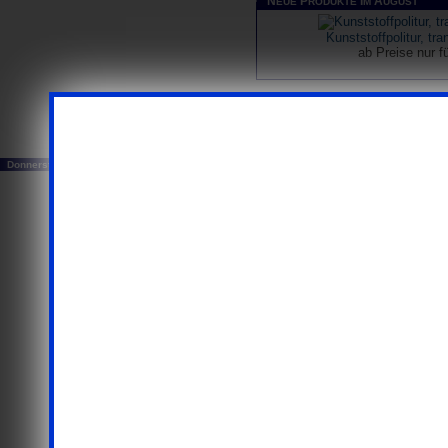
N
P
I
A
EUE
RODUKTE
M
UGUST
Kunststoffpolitur, tr
ab Preise nur 
...ausschließlich Busi
Donnerstag, 06. August 2026
© 20