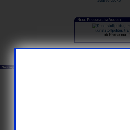
Stoffverdecke
N
P
I
A
EUE
RODUKTE
M
UGUST
Kunststoffpolitur, tr
ab Preise nur 
...ausschließlich Busi
Sonntag, 09. August 2026
© 20