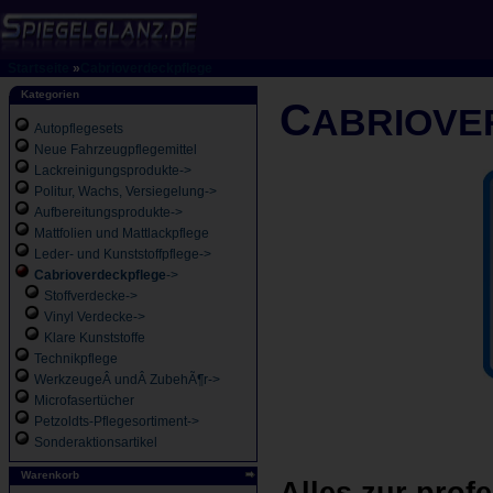
Startseite
»
Cabrioverdeckpflege
Kategorien
C
ABRIOVE
Autopflegesets
Neue Fahrzeugpflegemittel
Lackreinigungsprodukte->
Politur, Wachs, Versiegelung->
Aufbereitungsprodukte->
Mattfolien und Mattlackpflege
Leder- und Kunststoffpflege->
Cabrioverdeckpflege
->
Stoffverdecke->
Vinyl Verdecke->
Klare Kunststoffe
Technikpflege
WerkzeugeÂ undÂ ZubehÃ¶r->
Microfasertücher
Petzoldts-Pflegesortiment->
Sonderaktionsartikel
Warenkorb