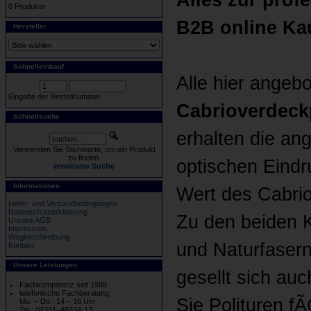
Alles zur prof
0 Produkte
B2B online Ka
Hersteller
Schnelleinkauf
Alle hier ange
Eingabe der Bestellnummer.
Cabrioverdeck
Schnellsuche
erhalten die an
Verwenden Sie Stichworte, um ein Produkt
zu finden.
optischen Eindr
erweiterte Suche
Informationen
Wert des Cabrio
Liefer- und Versandbedingungen
Datenschutzerklaerung
Zu den beiden 
Unsere AGB
Impressum
Wegbeschreibung
und Naturfasern
Kontakt
Unsere Leistungen
gesellt sich au
Fachkompetenz seit 1988
telefonische Fachberatung:
Sie Polituren f
Mo. – Do.: 14 – 16 Uhr
Tel.: 02331–48334-13