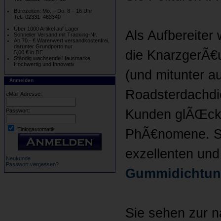
Bürozeiten: Mo. – Do. 8 – 16 Uhr
Tel.: 02331–483340
Über 1000 Artikel auf Lager
Als Aufbereite
Schneller Versand mit Tracking-Nr.
Ab 70.- € Warenwert versandkostenfrei,
darunter Grundporto nur
die KnarzgerÃ€u
5,00 € in DE
Ständig wachsende Hausmarke
Hochwertig und Innovativ
(und mitunter a
Anmelden
Roadsterdachdi
eMail-Adresse:
Kunden glÃŒckli
Passwort:
Einlogautomatik
PhÃ€nomene. Sc
exzellenten un
Neukunde
Passwort vergessen?
Gummidichtu
Sie sehen zur n