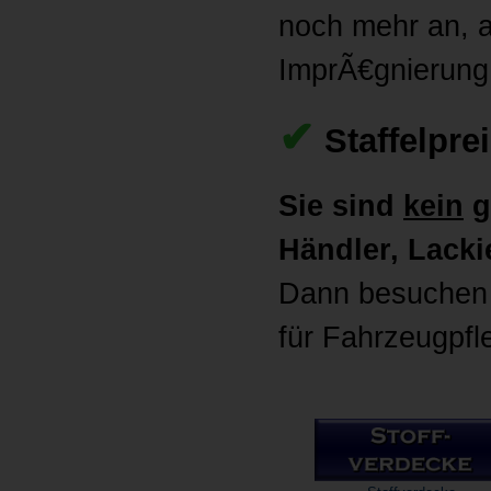
noch mehr an, al
ImprÃ€gnierung
✔
Staffelpre
Sie sind
kein
g
Händler, Lackie
Dann besuchen 
für Fahrzeugpfl