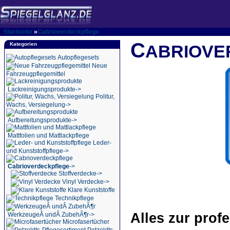
Startseite
»
Cabrioverdeckpflege
C
Kategorien
ABRIOVE
Autopflegesets
Neue
Fahrzeugpflegemittel
Lackreinigungsprodukte->
Politur,
Wachs, Versiegelung->
Aufbereitungsprodukte->
Mattfolien und Mattlackpflege
Leder-
und Kunststoffpflege->
Cabrioverdeckpflege
->
Stoffverdecke->
Vinyl Verdecke->
Klare Kunststoffe
Technikpflege
Alles zur prof
WerkzeugeÂ undÂ ZubehÃ¶r->
Microfasertücher