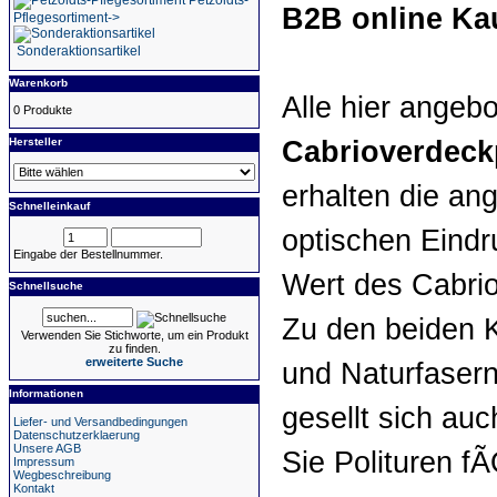
Petzoldts-
B2B online Ka
Pflegesortiment->
Sonderaktionsartikel
Warenkorb
Alle hier ange
0 Produkte
Hersteller
Cabrioverdeck
erhalten die an
Schnelleinkauf
optischen Eindr
Eingabe der Bestellnummer.
Wert des Cabrio
Schnellsuche
Zu den beiden 
Verwenden Sie Stichworte, um ein Produkt
zu finden.
erweiterte Suche
und Naturfasern
Informationen
gesellt sich au
Liefer- und Versandbedingungen
Datenschutzerklaerung
Unsere AGB
Sie Polituren f
Impressum
Wegbeschreibung
Kontakt