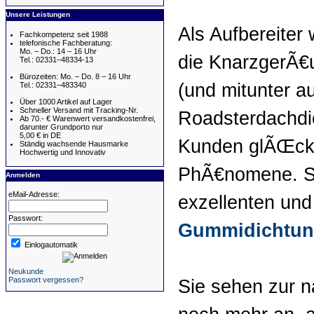
Unsere Leistungen
Als Aufbereite
Fachkompetenz seit 1988
telefonische Fachberatung:
Mo. – Do.: 14 – 16 Uhr
die KnarzgerÃ€u
Tel.: 02331–48334-13
Bürozeiten: Mo. – Do. 8 – 16 Uhr
(und mitunter a
Tel.: 02331–483340
Über 1000 Artikel auf Lager
Schneller Versand mit Tracking-Nr.
Roadsterdachdi
Ab 70.- € Warenwert versandkostenfrei,
darunter Grundporto nur
5,00 € in DE
Kunden glÃŒckli
Ständig wachsende Hausmarke
Hochwertig und Innovativ
PhÃ€nomene. Sc
Anmelden
eMail-Adresse:
exzellenten un
Passwort:
Gummidichtu
Einlogautomatik
Neukunde
Passwort vergessen?
Sie sehen zur n