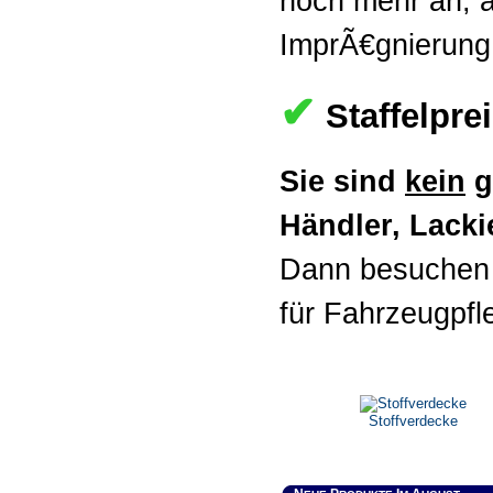
noch mehr an, al
ImprÃ€gnierung
✔
Staffelpre
Sie sind
kein
g
Händler, Lackie
Dann besuchen 
für Fahrzeugpfl
Stoffverdecke