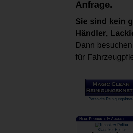
Anfrage.
Sie sind
kein
g
Händler, Lackie
Dann besuchen 
für Fahrzeugpfl
Petzoldts Reinigungsknet
N
P
I
A
EUE
RODUKTE
M
UGUST
Klassiker Politur