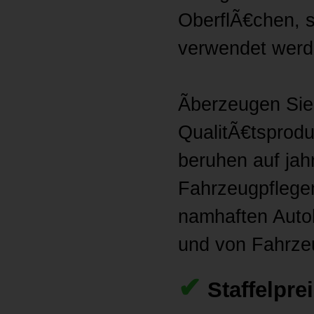
OberflÃ€chen, s
verwendet werd
Ãberzeugen Sie
QualitÃ€tsprodu
beruhen auf jah
Fahrzeugpflegem
namhaften Auto
und von Fahrzeu
✔
Staffelpre