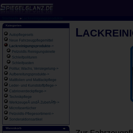
Startseite
»
Lackreinigungsprodukte
Kategorien
L
ACKREIN
Autopflegesets
Neue Fahrzeugpflegemittel
Lackreinigungsprodukte
->
Petzoldts Reinigungsknete
Schleifpolituren
Schleifpasten
Politur, Wachs, Versiegelung->
Aufbereitungsprodukte->
Mattfolien und Mattlackpflege
Leder- und Kunststoffpflege->
Cabrioverdeckpflege->
Technikpflege
WerkzeugeÂ undÂ ZubehÃ¶r->
Microfasertücher
Petzoldts-Pflegesortiment->
Sonderaktionsartikel
Warenkorb