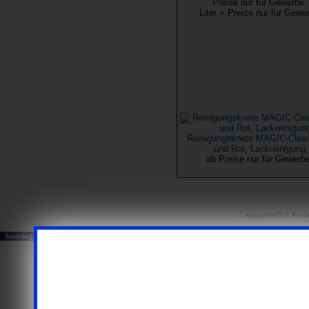
Preise nur für Gewerbe
Liter = Preise nur für Gewe
Reinigungsknete MAGIC-Clea
und Rot, Lackreinigung
ab Preise nur für Gewerb
...ausschließlich Busi
Sonntag, 09. August 2026
© 20