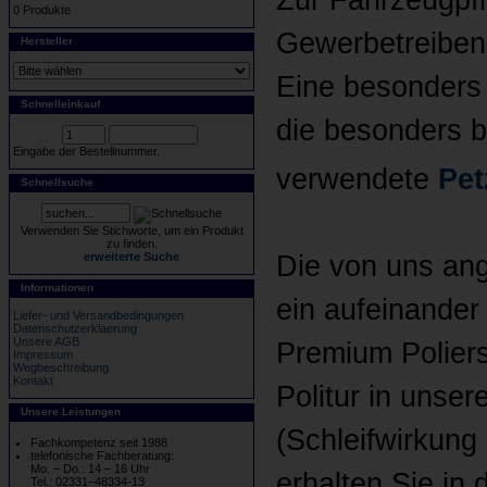
Zur Fahrzeugpfl
0 Produkte
Gewerbetreibend
Hersteller
Eine besonders
Schnelleinkauf
die besonders b
Eingabe der Bestellnummer.
verwendete
Pet
Schnellsuche
Verwenden Sie Stichworte, um ein Produkt
zu finden.
Die von uns ang
erweiterte Suche
Informationen
ein aufeinande
Liefer- und Versandbedingungen
Datenschutzerklaerung
Unsere AGB
Premium Polier
Impressum
Wegbeschreibung
Kontakt
Politur in unser
Unsere Leistungen
(Schleifwirkung 
Fachkompetenz seit 1988
telefonische Fachberatung:
Mo. – Do.: 14 – 16 Uhr
erhalten Sie in
Tel.: 02331–48334-13