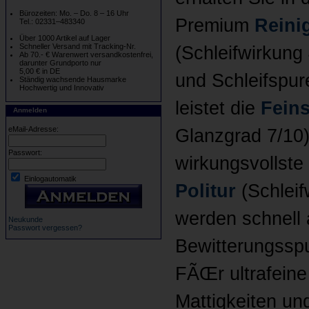
Bürozeiten: Mo. – Do. 8 – 16 Uhr
Premium
Reini
Tel.: 02331–483340
Über 1000 Artikel auf Lager
Schneller Versand mit Tracking-Nr.
(Schleifwirkung
Ab 70.- € Warenwert versandkostenfrei,
darunter Grundporto nur
5,00 € in DE
und Schleifspur
Ständig wachsende Hausmarke
Hochwertig und Innovativ
leistet die
Feins
Anmelden
eMail-Adresse:
Glanzgrad 7/10)
Passwort:
wirkungsvollste 
Einlogautomatik
Politur
(Schleif
werden schnell
Neukunde
Passwort vergessen?
Bewitterungsspu
FÃŒr ultrafeine
Mattigkeiten un