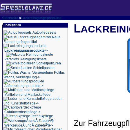
Startseite
»
Lackreinigungsprodukte
L
Kategorien
ACKREIN
Autopflegesets
Neue
Fahrzeugpflegemittel
Lackreinigungsprodukte
->
Petzoldts Reinigungsknete
Schleifpolituren
Schleifpasten
Politur,
Wachs, Versiegelung->
Aufbereitungsprodukte->
Mattfolien und Mattlackpflege
Leder-
und Kunststoffpflege->
Cabrioverdeckpflege->
Technikpflege
Zur Fahrzeugpfl
WerkzeugeÂ undÂ ZubehÃ¶r->
Microfasertücher