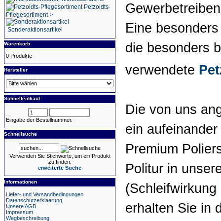
Gewerbetreibend
Petzoldts-
Pflegesortiment->
Eine besonders
Sonderaktionsartikel
die besonders b
Warenkorb
0 Produkte
verwendete
Pet
Hersteller
Schnelleinkauf
Die von uns ang
Eingabe der Bestellnummer.
ein aufeinande
Schnellsuche
Premium Polier
Verwenden Sie Stichworte, um ein Produkt
zu finden.
Politur in unser
erweiterte Suche
Informationen
(Schleifwirkung 
Liefer- und Versandbedingungen
Datenschutzerklaerung
erhalten Sie in
Unsere AGB
Impressum
Wegbeschreibung