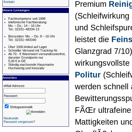
Premium
Reini
Kontakt
Unsere Leistungen
(Schleifwirkung
Fachkompetenz seit 1988
telefonische Fachberatung:
und Schleifspur
Mo. – Do.: 14 – 16 Uhr
Tel.: 02331–48334-13
Bürozeiten: Mo. – Do. 8 – 16 Uhr
leistet die
Feins
Tel.: 02331–483340
Über 1000 Artikel auf Lager
Glanzgrad 7/10)
Schneller Versand mit Tracking-Nr.
Ab 70.- € Warenwert versandkostenfrei,
darunter Grundporto nur
wirkungsvollste 
5,00 € in DE
Ständig wachsende Hausmarke
Hochwertig und Innovativ
Politur
(Schleif
Anmelden
werden schnell
eMail-Adresse:
Bewitterungsspu
Passwort:
Einlogautomatik
FÃŒr ultrafeine
Neukunde
Mattigkeiten un
Passwort vergessen?