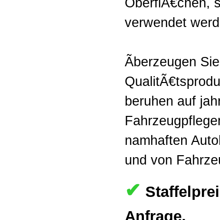
OberflÃ€chen, s
verwendet werd
Ãberzeugen Sie
QualitÃ€tsprodu
beruhen auf jah
Fahrzeugpflegem
namhaften Auto
und von Fahrzeu
✔
Staffelpre
Anfrage.