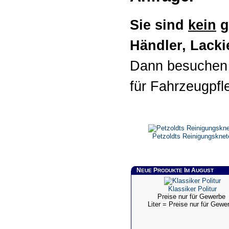
Sie sind
kein
g
Händler, Lackie
Dann besuchen 
für Fahrzeugpfl
Petzoldts Reinigungsknet
N
P
I
A
EUE
RODUKTE
M
UGUST
Klassiker Politur
Preise nur für Gewerbe
Liter = Preise nur für Gewe