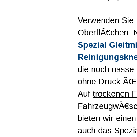
Verwenden Sie 
OberflÃ€chen. 
Spezial Gleitmi
Reinigungsknet
die noch
nasse
ohne Druck ÃŒb
Auf
trockenen 
FahrzeugwÃ€sch
bieten wir eine
auch das Spezial