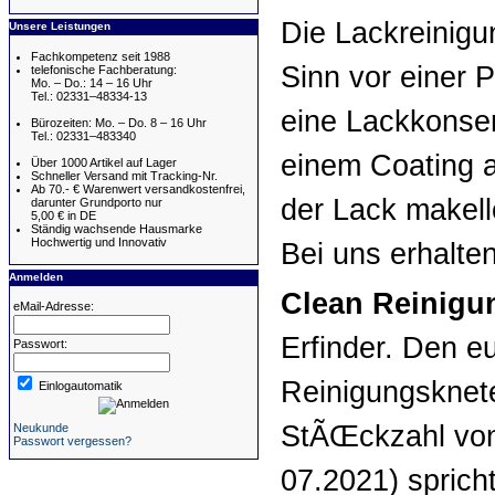
Die Lackreinig
Unsere Leistungen
Fachkompetenz seit 1988
Sinn vor einer P
telefonische Fachberatung:
Mo. – Do.: 14 – 16 Uhr
Tel.: 02331–48334-13
eine Lackkonser
Bürozeiten: Mo. – Do. 8 – 16 Uhr
Tel.: 02331–483340
einem Coating a
Über 1000 Artikel auf Lager
Schneller Versand mit Tracking-Nr.
Ab 70.- € Warenwert versandkostenfrei,
der Lack makello
darunter Grundporto nur
5,00 € in DE
Ständig wachsende Hausmarke
Hochwertig und Innovativ
Bei uns erhalten
Anmelden
Clean Reinigu
eMail-Adresse:
Erfinder. Den e
Passwort:
Reinigungsknete
Einlogautomatik
StÃŒckzahl v
Neukunde
Passwort vergessen?
07.2021) sprich