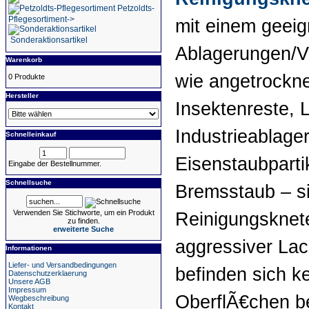
Petzoldts-
Pflegesortiment->
mit einem geeig
Sonderaktionsartikel
Ablagerungen/V
Warenkorb
wie angetrockne
0 Produkte
Hersteller
Insektenreste, 
Industrieablage
Schnelleinkauf
Eisenstaubparti
Eingabe der Bestellnummer.
Schnellsuche
Bremsstaub – si
Verwenden Sie Stichworte, um ein Produkt
Reinigungsknete
zu finden.
erweiterte Suche
aggressiver Lac
Informationen
Liefer- und Versandbedingungen
befinden sich ke
Datenschutzerklaerung
Unsere AGB
Impressum
OberflÃ€chen b
Wegbeschreibung
Kontakt