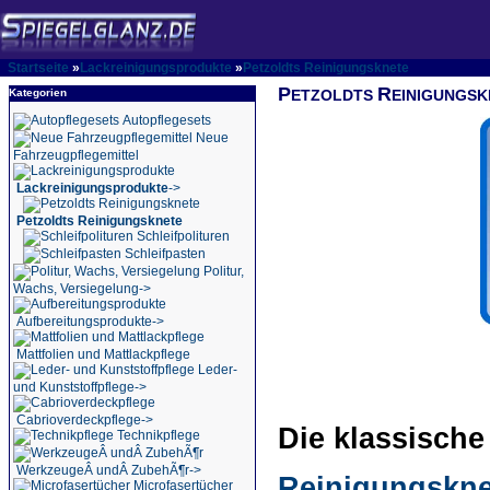
Startseite
»
Lackreinigungsprodukte
»
Petzoldts Reinigungsknete
P
R
Kategorien
ETZOLDTS
EINIGUNGSK
Autopflegesets
Neue
Fahrzeugpflegemittel
Lackreinigungsprodukte
->
Petzoldts Reinigungsknete
Schleifpolituren
Schleifpasten
Politur,
Wachs, Versiegelung->
Aufbereitungsprodukte->
Mattfolien und Mattlackpflege
Leder-
und Kunststoffpflege->
Cabrioverdeckpflege->
Die klassisch
Technikpflege
WerkzeugeÂ undÂ ZubehÃ¶r->
Reinigungskne
Microfasertücher