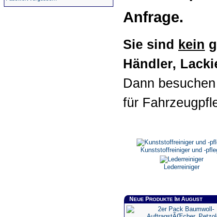
Anfrage.
Sie sind
kein
g
Händler, Lackie
Dann besuchen 
für Fahrzeugpfl
Kunststoffreiniger und -pfl
Lederreiniger
N
P
I
A
EUE
RODUKTE
M
UGUST