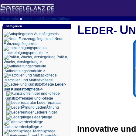
Startseite
»
Leder- und Kunststoffpflege
L
U
Kategorien
EDER-
Autopflegesets
Neue
Fahrzeugpflegemittel
Lackreinigungsprodukte->
Politur,
Wachs, Versiegelung->
Aufbereitungsprodukte->
Mattfolien und Mattlackpflege
Leder-
und Kunststoffpflege
->
Kunststoffreiniger und -pflege
Lederreparatur
LedertÃ¶nung
Lederreiniger
Lederpflege
Innovative und
Cabrioverdeckpflege->
Technikpflege