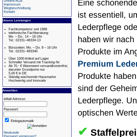
Eine schonende 
Unsere AGB
Impressum
Wegbeschreibung
Kontakt
ist essentiell, 
Unsere Leistungen
Lederpflege ode
Fachkompetenz seit 1988
telefonische Fachberatung:
Mo. – Do.: 14 – 16 Uhr
haben wir nach 
Tel.: 02331–48334-13
Bürozeiten: Mo. – Do. 8 – 16 Uhr
Produkte im An
Tel.: 02331–483340
Über 1000 Artikel auf Lager
Premium Leder
Schneller Versand mit Tracking-Nr.
Ab 70.- € Warenwert versandkostenfrei,
darunter Grundporto nur
5,00 € in DE
Produkte haben 
Ständig wachsende Hausmarke
Hochwertig und Innovativ
sind der Geheim
Anmelden
Lederpflege. U
eMail-Adresse:
Passwort:
optischen Werte
Einlogautomatik
✔
Staffelpre
Neukunde
Passwort vergessen?