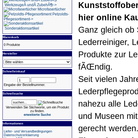
Kunststoffobe
WerkzeugeÂ undÂ ZubehÃ¶r->
Microfasertücher
Petzoldts-
hier online Ka
Pflegesortiment->
Ganz gleich ob S
Sonderaktionsartikel
Warenkorb
Lederreiniger, 
0 Produkte
Produkte zur Le
Hersteller
fÃŒndig.
Schnelleinkauf
Seit vielen Jah
Eingabe der Bestellnummer.
Lederpflegeprod
Schnellsuche
nahezu alle Led
Verwenden Sie Stichworte, um ein Produkt
zu finden.
und Museen mit
erweiterte Suche
Informationen
gerecht werden
Liefer- und Versandbedingungen
Datenschutzerklaerung