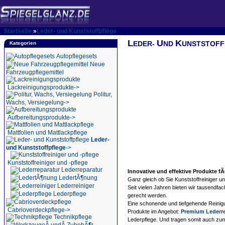
Startseite
»
Leder- und Kunststoffpflege
L
U
K
EDER-
ND
UNSTSTOFF
Kategorien
Autopflegesets
Neue
Fahrzeugpflegemittel
Lackreinigungsprodukte->
Politur,
Wachs, Versiegelung->
Aufbereitungsprodukte->
Mattfolien und Mattlackpflege
Leder-
und Kunststoffpflege
->
Kunststoffreiniger und -pflege
Lederreparatur
Innovative und effektive Produkte 
LedertÃ¶nung
Ganz gleich ob Sie Kunststoffreiniger u
Lederreiniger
Seit vielen Jahren bieten wir tausendf
Lederpflege
gerecht werden.
Eine schonende und tiefgehende Reinigun
Cabrioverdeckpflege->
Produkte im Angebot:
Premium Lederre
Technikpflege
Lederpflege. Und tragen somit auch zum