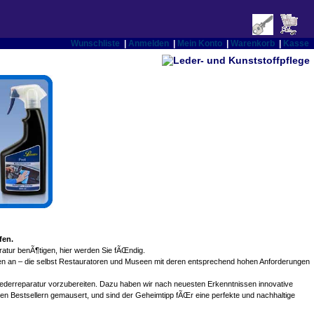
Wunschliste
|
Anmelden
|
Mein Konto
|
Warenkorb
|
Kasse
fen.
ratur benÃ¶tigen, hier werden Sie fÃŒndig.
eiten an – die selbst Restauratoren und Museen mit deren entsprechend hohen Anforderungen
r Lederreparatur vorzubereiten. Dazu haben wir nach neuesten Erkenntnissen innovative
den Bestsellern gemausert, und sind der Geheimtipp fÃŒr eine perfekte und nachhaltige