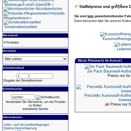
WerkzeugeÂ undÂ ZubehÃ¶r->
✔
Staffelpreise und grÃ¶Ãere 
Microfasertücher
Petzoldts-
Sie sind
kein
gewerbetreibender Fahrz
Pflegesortiment->
Dann besuchen bitte Sie unseren Endnu
Sonderaktionsartikel
Warenkorb
Kunststoffreinige
0 Produkte
Lederrei
Hersteller
N
P
I
A
EUE
RODUKTE
M
UGUST
Schnelleinkauf
2er Pack Baumwoll-Auftr
Preise nur f
Eingabe der Bestellnummer.
Schnellsuche
Petzoldts Kunststoff-Auffri
Innenr
Verwenden Sie Stichworte, um ein Produkt
ab Preise nur 
zu finden.
erweiterte Suche
Informationen
Liefer- und Versandbedingungen
Datenschutzerklaerung