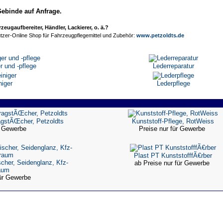
Gebinde auf Anfrage.
eugaufbereiter, Händler, Lackierer, o. ä.?
tzer-Online Shop für Fahrzeugpflegemittel und Zubehör:
www.petzoldts.de
r und -pflege
Lederreparatur
niger
Lederpflege
agstÃŒcher, Petzoldts
Kunststoff-Pflege, RotWeiss
ür Gewerbe
Preise nur für Gewerbe
Plast PT KunststofffÃ€rber
scher, Seidenglanz, Kfz-
ab Preise nur für Gewerbe
aum
für Gewerbe