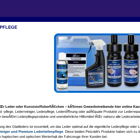
PFLEGE
fÃŒr Leder oder KunststoffoberflÃ€chen – kÃ¶nnen Gewerbetreibende hier online Kau
nd -pflege, Lederreiniger, Lederpflege, LedertÃ¶nung oder adÃ€quate Produkte zur Lederrepa
ach bewÃ€hrt Lederpflegeprodukte und unentbehrliche Hilfsmittel fÃŒr nahezu alle Lederarb
g des Glattleders ist essentiell, um das Leder optimal auf die eigentliche Lederpflege ode
iniger und Premium Ledertiefenpflege
. Diese beiden Petzoldt's Produkte haben sich zu 
 haptischen und optischen Werterhalt der Fahrzeuge Ihrer Kunden bei.