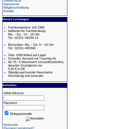
Unsere AGB
Impressum
Wegbeschreibung
Kontakt
Unsere Leistungen
Fachkompetenz seit 1988
telefonische Fachberatung:
Mo. – Do.: 14 – 16 Uhr
Tel.: 02331–48334-13
Bürozeiten: Mo. – Do. 8 – 16 Uhr
Tel.: 02331–483340
Über 1000 Artikel auf Lager
Schneller Versand mit Tracking-Nr.
Ab 70.- € Warenwert versandkostenfrei,
darunter Grundporto nur
5,00 € in DE
Ständig wachsende Hausmarke
Hochwertig und Innovativ
Anmelden
eMail-Adresse:
Passwort:
Einlogautomatik
Neukunde
Passwort vergessen?