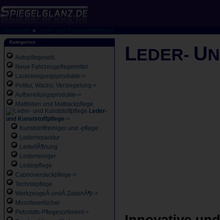
Startseite
»
Leder- und Kunststoffpflege
Kategorien
L
U
EDER-
Autopflegesets
Neue Fahrzeugpflegemittel
Lackreinigungsprodukte->
Politur, Wachs, Versiegelung->
Aufbereitungsprodukte->
Mattfolien und Mattlackpflege
Leder-
und Kunststoffpflege
->
Kunststoffreiniger und -pflege
Lederreparatur
LedertÃ¶nung
Lederreiniger
Lederpflege
Cabrioverdeckpflege->
Technikpflege
WerkzeugeÂ undÂ ZubehÃ¶r->
Microfasertücher
Petzoldts-Pflegesortiment->