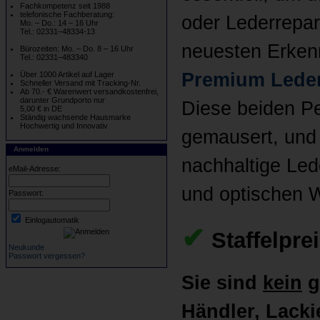
Fachkompetenz seit 1988
telefonische Fachberatung:
oder Lederrepar
Mo. – Do.: 14 – 16 Uhr
Tel.: 02331–48334-13
neuesten Erkenn
Bürozeiten: Mo. – Do. 8 – 16 Uhr
Tel.: 02331–483340
Premium Leder
Über 1000 Artikel auf Lager
Schneller Versand mit Tracking-Nr.
Ab 70.- € Warenwert versandkostenfrei,
darunter Grundporto nur
Diese beiden Pe
5,00 € in DE
Ständig wachsende Hausmarke
Hochwertig und Innovativ
gemausert, und 
Anmelden
nachhaltige Led
eMail-Adresse:
und optischen W
Passwort:
Einlogautomatik
✔
Staffelpre
Neukunde
Passwort vergessen?
Sie sind
kein
g
Händler, Lackie