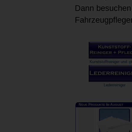
Dann besuchen b
Fahrzeugpflege
Kunststoffreiniger und -p
Lederreiniger
N
P
I
A
EUE
RODUKTE
M
UGUST