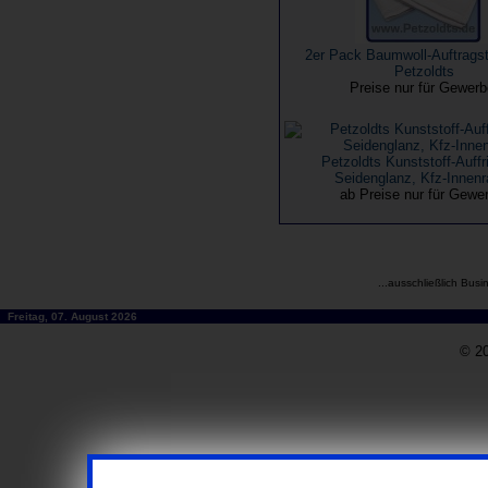
2er Pack Baumwoll-Auftrags
Petzoldts
Preise nur für Gewer
Petzoldts Kunststoff-Auffr
Seidenglanz, Kfz-Innen
ab Preise nur für Gewe
...ausschließlich Busi
Freitag, 07. August 2026
© 20