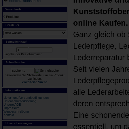
Innovative und
Sonderaktionsartikel
Kunststoffobe
Warenkorb
0 Produkte
online Kaufen.
Hersteller
Ganz gleich ob S
Schnelleinkauf
Lederpflege, L
Eingabe der Bestellnummer.
Lederreparatur 
Schnellsuche
Seit vielen Jah
Verwenden Sie Stichworte, um ein Produkt
Lederpflegeprod
zu finden.
erweiterte Suche
alle Lederarbei
Informationen
Liefer- und Versandbedingungen
Datenschutzerklaerung
deren entsprec
Unsere AGB
Impressum
Wegbeschreibung
Eine schonende 
Kontakt
Unsere Leistungen
essentiell, um d