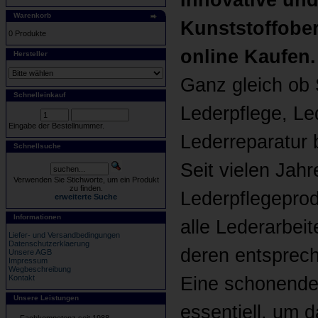
Innovative und
Warenkorb
Kunststoffobe
0 Produkte
online Kaufen.
Hersteller
Ganz gleich ob S
Schnelleinkauf
Lederpflege, L
Eingabe der Bestellnummer.
Lederreparatur 
Schnellsuche
Seit vielen Jah
Verwenden Sie Stichworte, um ein Produkt
zu finden.
Lederpflegeprod
erweiterte Suche
Informationen
alle Lederarbei
Liefer- und Versandbedingungen
Datenschutzerklaerung
deren entsprec
Unsere AGB
Impressum
Wegbeschreibung
Kontakt
Eine schonende 
Unsere Leistungen
essentiell, um d