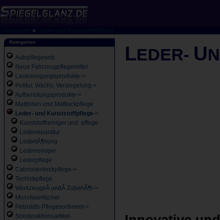
Startseite
»
Leder- und Kunststoffpflege
Kategorien
L
U
EDER-
Autopflegesets
Neue Fahrzeugpflegemittel
Lackreinigungsprodukte->
Politur, Wachs, Versiegelung->
Aufbereitungsprodukte->
Mattfolien und Mattlackpflege
Leder- und Kunststoffpflege
->
Kunststoffreiniger und -pflege
Lederreparatur
LedertÃ¶nung
Lederreiniger
Lederpflege
Cabrioverdeckpflege->
Technikpflege
WerkzeugeÂ undÂ ZubehÃ¶r->
Microfasertücher
Petzoldts-Pflegesortiment->
Sonderaktionsartikel