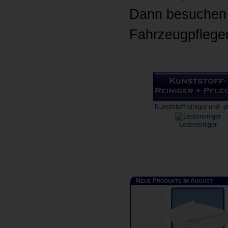
Dann besuchen b
Fahrzeugpflege
Kunststoffreiniger und -p
Lederreiniger
N
P
I
A
EUE
RODUKTE
M
UGUST