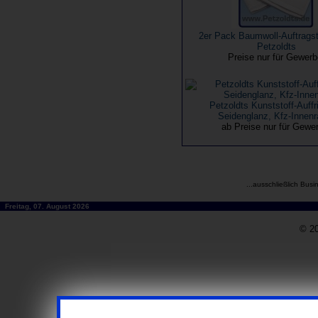
2er Pack Baumwoll-Auftrags
Petzoldts
Preise nur für Gewer
Petzoldts Kunststoff-Auffr
Seidenglanz, Kfz-Innen
ab Preise nur für Gewe
...ausschließlich Busi
Freitag, 07. August 2026
© 20