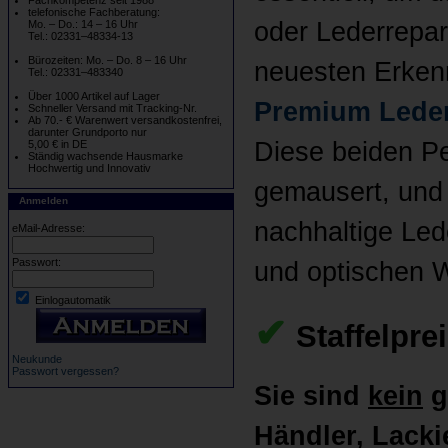
Fachkompetenz seit 1988
telefonische Fachberatung:
oder Lederrepar
Mo. – Do.: 14 – 16 Uhr
Tel.: 02331–48334-13
Bürozeiten: Mo. – Do. 8 – 16 Uhr
neuesten Erkenn
Tel.: 02331–483340
Über 1000 Artikel auf Lager
Premium Leder
Schneller Versand mit Tracking-Nr.
Ab 70.- € Warenwert versandkostenfrei,
darunter Grundporto nur
Diese beiden Pe
5,00 € in DE
Ständig wachsende Hausmarke
Hochwertig und Innovativ
gemausert, und 
Anmelden
nachhaltige Led
eMail-Adresse:
Passwort:
und optischen W
Einlogautomatik
✔
Staffelpre
Neukunde
Passwort vergessen?
Sie sind
kein
g
Händler, Lackie