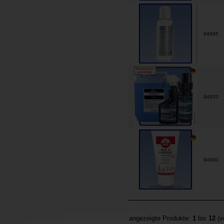
94695
94920
84090
angezeigte Produkte:
1
bis
12
(v