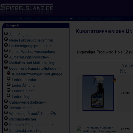
Startseite
»
Leder- und Kunststoffpflege
»
Kunststoffreiniger und -pflege
Kategorien
K
U
UNSTSTOFFREINIGER
N
Autopflegesets
Neue Fahrzeugpflegemittel
Lackreinigungsprodukte->
Politur, Wachs, Versiegelung->
angezeigte Produkte:
1
bis
12
(v
Aufbereitungsprodukte->
Mattfolien und Mattlackpflege
Artike
Leder- und Kunststoffpflege
->
Nr.
Kunststoffreiniger und -pflege
Lederreparatur
LedertÃ¶nung
Lederreiniger
94690
Lederpflege
Cabrioverdeckpflege->
Technikpflege
WerkzeugeÂ undÂ ZubehÃ¶r->
Microfasertücher
Petzoldts-Pflegesortiment->
94370
Sonderaktionsartikel