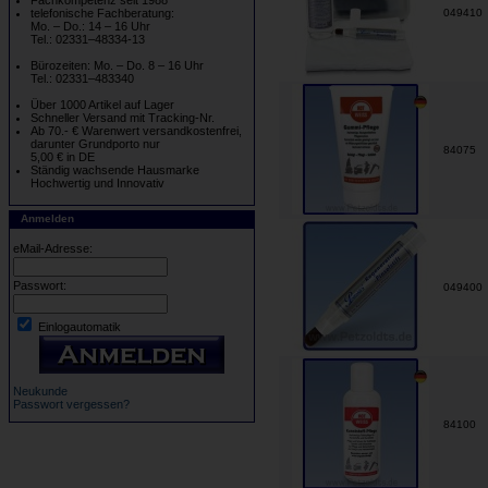
Fachkompetenz seit 1988
telefonische Fachberatung:
049410
Mo. – Do.: 14 – 16 Uhr
Tel.: 02331–48334-13
Bürozeiten: Mo. – Do. 8 – 16 Uhr
Tel.: 02331–483340
Über 1000 Artikel auf Lager
Schneller Versand mit Tracking-Nr.
Ab 70.- € Warenwert versandkostenfrei,
darunter Grundporto nur
84075
5,00 € in DE
Ständig wachsende Hausmarke
Hochwertig und Innovativ
Anmelden
eMail-Adresse:
Passwort:
049400
Einlogautomatik
Neukunde
Passwort vergessen?
84100