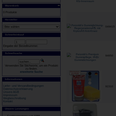
Warenkorb
0 Produkte
Hersteller
049415
Schnelleinkauf
Eingabe der Bestellnummer.
Schnellsuche
94650
Verwenden Sie Stichworte, um ein Produkt
zu finden.
erweiterte Suche
Informationen
Liefer- und Versandbedingungen
92310
Datenschutzerklaerung
Unsere AGB
Impressum
Wegbeschreibung
Kontakt
Unsere Leistungen