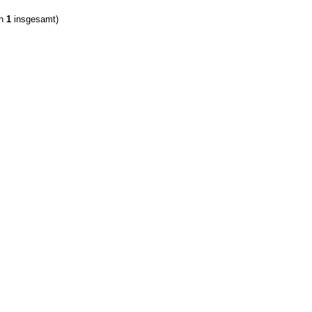
on
1
insgesamt)