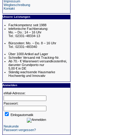
Impressum
Wegbeschreibung
Kontakt
Unsere Leistungen
Fachkompetenz seit 1988
telefonische Fachberatung:
Mo. – Do.: 14 – 16 Uhr
Tel.: 02331–48334-13
Bürozeiten: Mo. – Do. 8 – 16 Uhr
Tel.: 02331–483340
Über 1000 Artikel auf Lager
Schneller Versand mit Tracking-Nr.
Ab 70.- € Warenwert versandkostenfrei,
darunter Grundporto nur
5,00 € in DE
Ständig wachsende Hausmarke
Hochwertig und Innovativ
Anmelden
eMail-Adresse:
Passwort:
Einlogautomatik
Neukunde
Passwort vergessen?