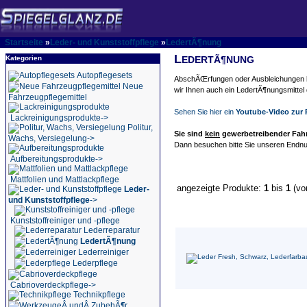
Startseite
»
Leder- und Kunststoffpflege
»
LedertÃ¶nung
L
Kategorien
EDERTÃ¶NUNG
Autopflegesets
AbschÃŒrfungen oder Ausbleichungen bei
Neue
wir Ihnen auch ein LedertÃ¶nungsmittel 
Fahrzeugpflegemittel
Sehen Sie hier ein
Youtube-Video zur 
Lackreinigungsprodukte->
Politur,
Sie sind
kein
gewerbetreibender Fahrz
Wachs, Versiegelung->
Dann besuchen bitte Sie unseren Endnu
Aufbereitungsprodukte->
Mattfolien und Mattlackpflege
angezeigte Produkte:
1
bis
1
(v
Leder-
und Kunststoffpflege
->
Kunststoffreiniger und -pflege
Lederreparatur
LedertÃ¶nung
Lederreiniger
Lederpflege
Cabrioverdeckpflege->
Technikpflege