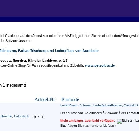
 Glattleder auf den Autositzen oder Ihrer MÃ¶bel, gleichen Sie mit einer LedertÃ¶nung wi
der Spitzenklasse an.
Reinigung, Farbauffrischung und Lederpflege von Autoleder
.
eugaufbereiter, Händler, Lackierer, o. ä.?
tzer-Online Shop für Fahrzeugpflegemittel und Zubehör:
www.petzoldts.de
on
1
insgesamt)
Artikel-Nr.
Produkte
Leder Fresh, Schwarz, Lederfarbauffrischer, Colourlock
Leder Fresh von Colourlock® â Schwarz â der Farbauff
91534
Nicht am Lager, aber bald verfügbar.
Bitte fragen Sie nach unserer Lieferzeit