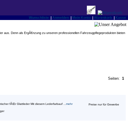
Wunschliste
|
Anmelden
|
Mein Konto
|
Warenkorb
|
Kasse
eder aus. Denn als ErgÃ€nzung zu unseren professionellen Fahrzeugpflegeprodukten bieten
Seiten:
1
rischer fÃŒr Glattleder Mit diesem Lederfarbauf ...
mehr
Preise nur für Gewerbe