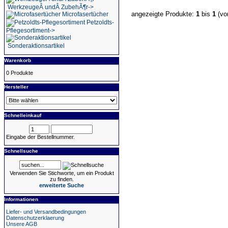
WerkzeugeÂ undÂ ZubehÃ¶r->
angezeigte Produkte:
1
bis
1
(v
Microfasertücher
Petzoldts-
Pflegesortiment->
Sonderaktionsartikel
Warenkorb
0 Produkte
Hersteller
Schnelleinkauf
Eingabe der Bestellnummer.
Schnellsuche
Verwenden Sie Stichworte, um ein Produkt
zu finden.
erweiterte Suche
Informationen
Liefer- und Versandbedingungen
Datenschutzerklaerung
Unsere AGB