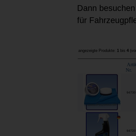
Dann besuchen 
für Fahrzeugpfl
angezeigte Produkte:
1
bis
4
(v
Arti
Nr.
9473
9472