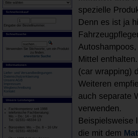
spezielle Produ
Schnelleinkauf
Denn es ist ja 
Eingabe der Bestellnummer.
Fahrzeugpflegem
Schnellsuche
Autoshampoos, 
Verwenden Sie Stichworte, um ein Produkt
zu finden.
erweiterte Suche
Mittel enthalten
Informationen
(car wrapping) 
Liefer- und Versandbedingungen
Datenschutzerklaerung
Unsere AGB
Weiteren empfie
Impressum
Wegbeschreibung
Kontakt
auch separate 
Unsere Leistungen
verwenden.
Fachkompetenz seit 1988
telefonische Fachberatung:
Mo. – Do.: 14 – 16 Uhr
Beispielsweise 
Tel.: 02331–48334-13
Bürozeiten: Mo. – Do. 8 – 16 Uhr
die mit dem
Mat
Tel.: 02331–483340