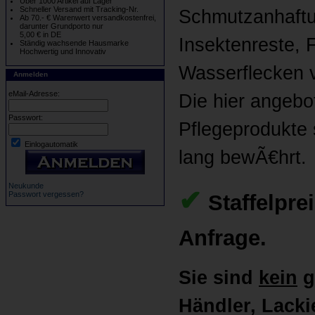
Über 1000 Artikel auf Lager
Schneller Versand mit Tracking-Nr.
Schmutzanhaftu
Ab 70.- € Warenwert versandkostenfrei,
darunter Grundporto nur
5,00 € in DE
Insektenreste,
Ständig wachsende Hausmarke
Hochwertig und Innovativ
Wasserflecken vi
Anmelden
eMail-Adresse:
Die hier angebo
Passwort:
Pflegeprodukte 
Einlogautomatik
lang bewÃ€hrt.
Neukunde
✔
Passwort vergessen?
Staffelpre
Anfrage.
Sie sind
kein
g
Händler, Lackie