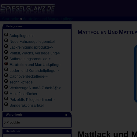
Startseite
»
Mattfolien und Mattlackpflege
Kategorien
M
U
M
ATTFOLIEN
ND
ATTL
Autopflegesets
Neue Fahrzeugpflegemittel
Lackreinigungsprodukte->
Politur, Wachs, Versiegelung->
Aufbereitungsprodukte->
Mattfolien und Mattlackpflege
Leder- und Kunststoffpflege->
Cabrioverdeckpflege->
Technikpflege
WerkzeugeÂ undÂ ZubehÃ¶r->
Microfasertücher
Petzoldts-Pflegesortiment->
Sonderaktionsartikel
Warenkorb
0 Produkte
Hersteller
Mattlack und M