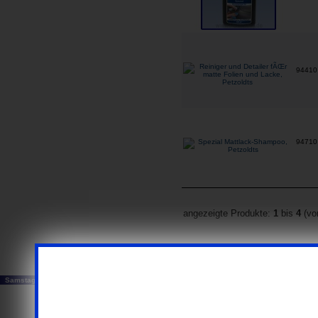
9441
9471
angezeigte Produkte:
1
bis
4
(v
...ausschließlich Busi
Samstag, 08. August 2026
© 20