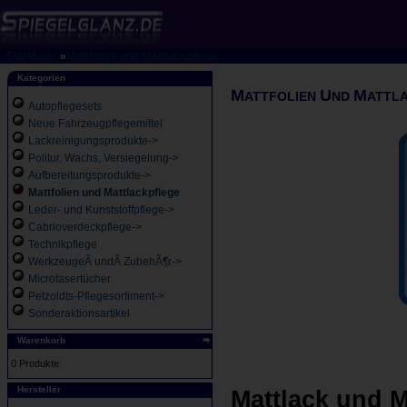
Startseite
»
Mattfolien und Mattlackpflege
Kategorien
M
U
M
ATTFOLIEN
ND
ATTL
Autopflegesets
Neue Fahrzeugpflegemittel
Lackreinigungsprodukte->
Politur, Wachs, Versiegelung->
Aufbereitungsprodukte->
Mattfolien und Mattlackpflege
Leder- und Kunststoffpflege->
Cabrioverdeckpflege->
Technikpflege
WerkzeugeÂ undÂ ZubehÃ¶r->
Microfasertücher
Petzoldts-Pflegesortiment->
Sonderaktionsartikel
Warenkorb
0 Produkte
Hersteller
Mattlack und M