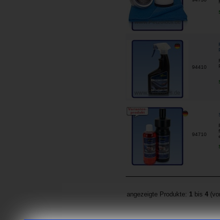
94410
94710
angezeigte Produkte:
1
bis
4
(v