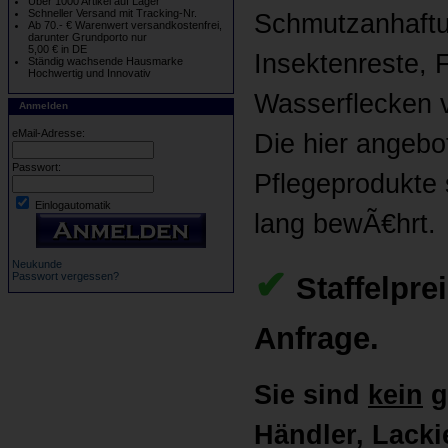
Über 1000 Artikel auf Lager
Schneller Versand mit Tracking-Nr.
Schmutzanhaftu
Ab 70.- € Warenwert versandkostenfrei,
darunter Grundporto nur
5,00 € in DE
Insektenreste,
Ständig wachsende Hausmarke
Hochwertig und Innovativ
Wasserflecken vi
Anmelden
eMail-Adresse:
Die hier angebo
Passwort:
Pflegeprodukte 
Einlogautomatik
lang bewÃ€hrt.
Neukunde
✔
Passwort vergessen?
Staffelpre
Anfrage.
Sie sind
kein
g
Händler, Lackie