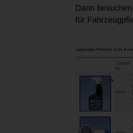
Dann besuchen 
für Fahrzeugpfl
angezeigte Produkte:
1
bis
4
(v
Artikel-
Nr.
94720
94730