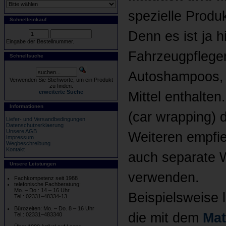
spezielle Produ
Schnelleinkauf
Denn es ist ja 
Eingabe der Bestellnummer.
Fahrzeugpflegem
Schnellsuche
Autoshampoos, 
Verwenden Sie Stichworte, um ein Produkt
zu finden.
erweiterte Suche
Mittel enthalten
Informationen
(car wrapping) 
Liefer- und Versandbedingungen
Datenschutzerklaerung
Unsere AGB
Weiteren empfie
Impressum
Wegbeschreibung
Kontakt
auch separate 
Unsere Leistungen
verwenden.
Fachkompetenz seit 1988
telefonische Fachberatung:
Mo. – Do.: 14 – 16 Uhr
Beispielsweise 
Tel.: 02331–48334-13
Bürozeiten: Mo. – Do. 8 – 16 Uhr
die mit dem
Mat
Tel.: 02331–483340