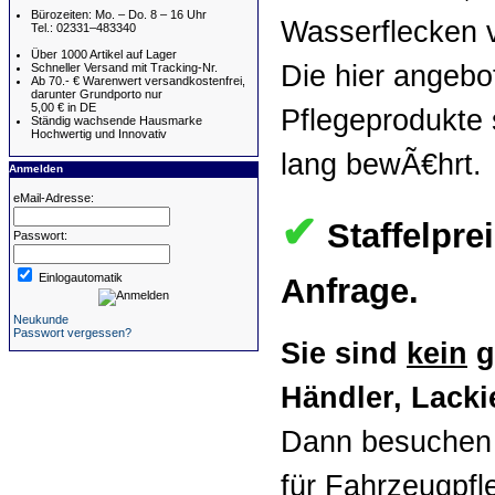
Bürozeiten: Mo. – Do. 8 – 16 Uhr
Wasserflecken vi
Tel.: 02331–483340
Über 1000 Artikel auf Lager
Die hier angebo
Schneller Versand mit Tracking-Nr.
Ab 70.- € Warenwert versandkostenfrei,
darunter Grundporto nur
5,00 € in DE
Pflegeprodukte 
Ständig wachsende Hausmarke
Hochwertig und Innovativ
lang bewÃ€hrt.
Anmelden
eMail-Adresse:
✔
Staffelpre
Passwort:
Einlogautomatik
Anfrage.
Neukunde
Passwort vergessen?
Sie sind
kein
g
Händler, Lackie
Dann besuchen 
für Fahrzeugpfl