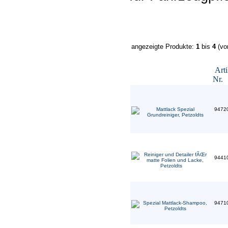
angezeigte Produkte:
1
bis
4
(v
Arti
Nr.
9472
9441
9471