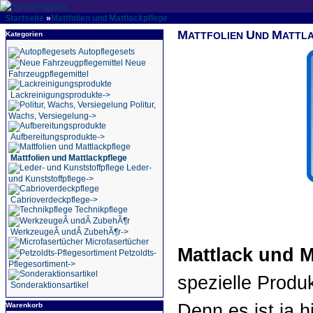
Startseite
»
Mattfolien und Mattlackpflege
M
U
M
Kategorien
ATTFOLIEN
ND
ATTL
Autopflegesets
Neue
Fahrzeugpflegemittel
Lackreinigungsprodukte->
Politur,
Wachs, Versiegelung->
Aufbereitungsprodukte->
Mattfolien und Mattlackpflege
Leder-
und Kunststoffpflege->
Cabrioverdeckpflege->
Technikpflege
WerkzeugeÂ undÂ ZubehÃ¶r->
Microfasertücher
Mattlack und M
Petzoldts-
Pflegesortiment->
spezielle Produ
Sonderaktionsartikel
Denn es ist ja 
Warenkorb