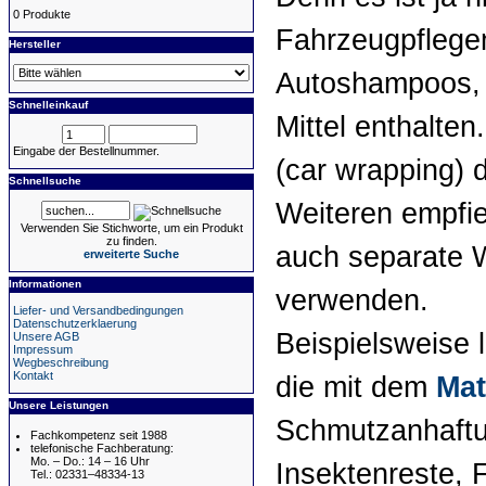
0 Produkte
Fahrzeugpflegem
Hersteller
Autoshampoos, 
Schnelleinkauf
Mittel enthalten
Eingabe der Bestellnummer.
(car wrapping) 
Schnellsuche
Weiteren empfie
Verwenden Sie Stichworte, um ein Produkt
zu finden.
auch separate 
erweiterte Suche
Informationen
verwenden.
Liefer- und Versandbedingungen
Datenschutzerklaerung
Beispielsweise 
Unsere AGB
Impressum
Wegbeschreibung
Kontakt
die mit dem
Mat
Unsere Leistungen
Schmutzanhaftu
Fachkompetenz seit 1988
telefonische Fachberatung:
Mo. – Do.: 14 – 16 Uhr
Insektenreste,
Tel.: 02331–48334-13