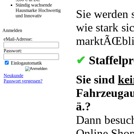
Ständig wachsende
Sie werden 
Hausmarke Hochwertig
und Innovativ
wie stark s
Anmelden
marktÃŒbli
eMail-Adresse:
Passwort:
Staffelpr
✔
Einlogautomatik
Neukunde
Sie sind
kei
Passwort vergessen?
Fahrzeugauf
ä.?
Dann besuch
Online Shop