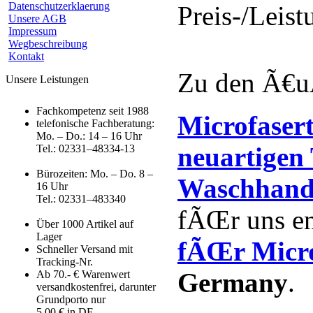
Datenschutzerklaerung
Preis-/Leis
Unsere AGB
Impressum
Wegbeschreibung
Kontakt
Zu den Ã€uÃ
Unsere Leistungen
Fachkompetenz seit 1988
Microfaser
telefonische Fachberatung:
Mo. – Do.: 14 – 16 Uhr
neuartigen
Tel.: 02331–48334-13
Bürozeiten: Mo. – Do. 8 –
Waschhand
16 Uhr
Tel.: 02331–483340
fÃŒr uns en
Über 1000 Artikel auf
Lager
fÃŒr Micr
Schneller Versand mit
Tracking-Nr.
Germany
.
Ab 70.- € Warenwert
versandkostenfrei, darunter
Grundporto nur
5,00 € in DE