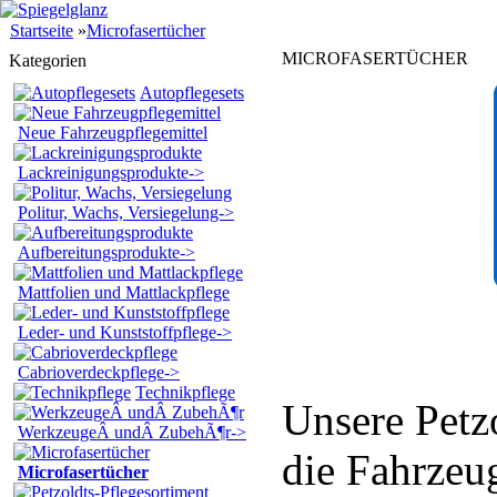
Startseite
»
Microfasertücher
M
ICROFASERTÜCHER
Kategorien
Autopflegesets
Neue Fahrzeugpflegemittel
Lackreinigungsprodukte->
Politur, Wachs, Versiegelung->
Aufbereitungsprodukte->
Mattfolien und Mattlackpflege
Leder- und Kunststoffpflege->
Cabrioverdeckpflege->
Technikpflege
Unsere Petz
WerkzeugeÂ undÂ ZubehÃ¶r->
die Fahrzeu
Microfasertücher