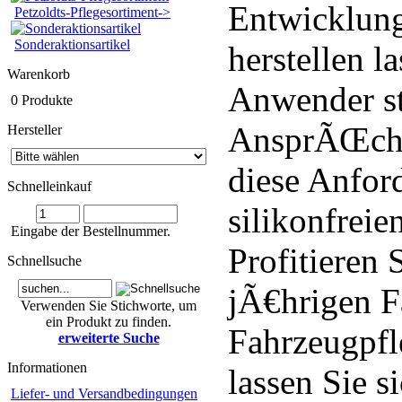
Entwicklung
Petzoldts-Pflegesortiment->
Sonderaktionsartikel
herstellen l
Warenkorb
Anwender st
0 Produkte
AnsprÃŒche
Hersteller
diese Anfor
Schnelleinkauf
silikonfrei
Eingabe der Bestellnummer.
Profitieren
Schnellsuche
jÃ€hrigen 
Verwenden Sie Stichworte, um
ein Produkt zu finden.
Fahrzeugpfl
erweiterte Suche
Informationen
lassen Sie 
Liefer- und Versandbedingungen