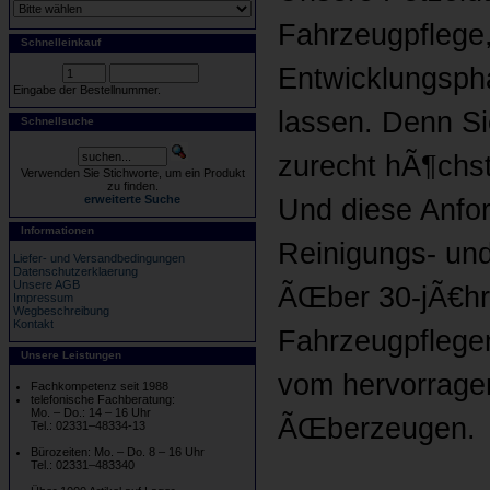
Fahrzeugpflege,
Schnelleinkauf
Entwicklungspha
Eingabe der Bestellnummer.
lassen. Denn Si
Schnellsuche
zurecht hÃ¶chs
Verwenden Sie Stichworte, um ein Produkt
zu finden.
erweiterte Suche
Und diese Anfor
Informationen
Reinigungs- und
Liefer- und Versandbedingungen
Datenschutzerklaerung
Unsere AGB
ÃŒber 30-jÃ€hr
Impressum
Wegbeschreibung
Kontakt
Fahrzeugpflegem
Unsere Leistungen
vom hervorragen
Fachkompetenz seit 1988
telefonische Fachberatung:
Mo. – Do.: 14 – 16 Uhr
ÃŒberzeugen.
Tel.: 02331–48334-13
Bürozeiten: Mo. – Do. 8 – 16 Uhr
Tel.: 02331–483340