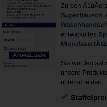
Über 1000 Artikel auf Lager
Schneller Versand mit Tracking-Nr.
Zu den Ã€uÃers
Ab 70.- € Warenwert versandkostenfrei,
darunter Grundporto nur
5,00 € in DE
Superflausch
,
Ständig wachsende Hausmarke
Hochwertig und Innovativ
Waschhandsc
Anmelden
eMail-Adresse:
entwickeltes
Sp
Passwort:
MicrofasertÃŒ
Einlogautomatik
Sie werden sehr
Neukunde
Passwort vergessen?
unsere Produkt
unterscheiden.
✔
Staffelpre