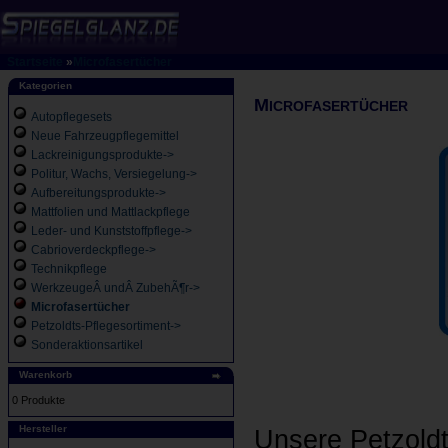
Startseite
»
Microfasertücher
Kategorien
M
ICROFASERTÜCHER
Autopflegesets
Neue Fahrzeugpflegemittel
Lackreinigungsprodukte->
Politur, Wachs, Versiegelung->
Aufbereitungsprodukte->
Mattfolien und Mattlackpflege
Leder- und Kunststoffpflege->
Cabrioverdeckpflege->
Technikpflege
WerkzeugeÂ undÂ ZubehÃ¶r->
Microfasertücher
Petzoldts-Pflegesortiment->
Sonderaktionsartikel
Warenkorb
0 Produkte
Hersteller
Unsere Petzold