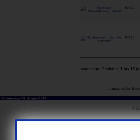
60730
94700
angezeigte Produkte:
1
bis
16
(v
...ausschließlich Busi
Donnerstag, 06. August 2026
© 20