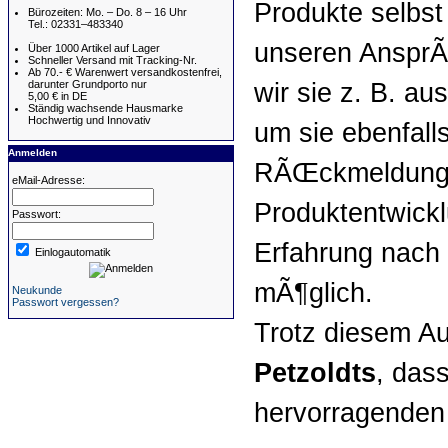
Produkte selbst
Bürozeiten: Mo. – Do. 8 – 16 Uhr
Tel.: 02331–483340
unseren AnsprÃ
Über 1000 Artikel auf Lager
Schneller Versand mit Tracking-Nr.
Ab 70.- € Warenwert versandkostenfrei,
wir sie z. B. a
darunter Grundporto nur
5,00 € in DE
Ständig wachsende Hausmarke
Hochwertig und Innovativ
um sie ebenfall
Anmelden
RÃŒckmeldungen
eMail-Adresse:
Produktentwickl
Passwort:
Erfahrung nach
Einlogautomatik
mÃ¶glich.
Neukunde
Passwort vergessen?
Trotz diesem Au
Petzoldts
, das
hervorragenden P