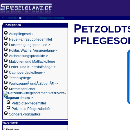
Startseite
»
Petzoldts-Pflegesortiment
P
Kategorien
ETZOLDT
Autopflegesets
PFLEGESO
Neue Fahrzeugpflegemittel
Lackreinigungsprodukte->
Politur, Wachs, Versiegelung->
Aufbereitungsprodukte->
Mattfolien und Mattlackpflege
Leder- und Kunststoffpflege->
Cabrioverdeckpflege->
Technikpflege
WerkzeugeÂ undÂ ZubehÃ¶r->
Microfasertücher
Petzoldts-
Pflegesortiment
->
Petzoldts-Pflegemittel
Petzoldts-Pflegezubehör
Sonderaktionsartikel
Warenkorb
0 Produkte