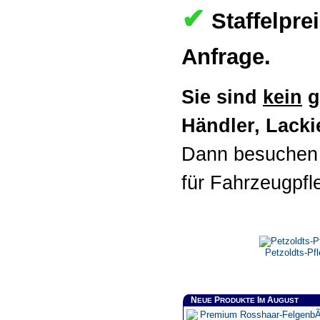
✔
Staffelpre
Anfrage.
Sie sind
kein
g
Händler, Lackie
Dann besuchen 
für Fahrzeugpfl
Petzoldts-Pfl
N
P
I
A
EUE
RODUKTE
M
UGUST