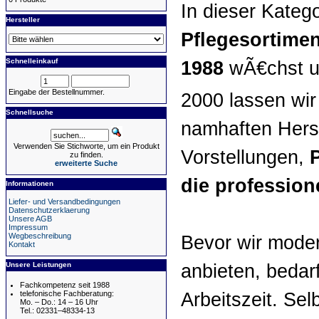
In dieser Kateg
Hersteller
Pflegesortimen
Schnelleinkauf
1988
wÃ€chst un
Eingabe der Bestellnummer.
2000 lassen wi
Schnellsuche
namhaften Herst
Verwenden Sie Stichworte, um ein Produkt
Vorstellungen,
zu finden.
erweiterte Suche
die profession
Informationen
Liefer- und Versandbedingungen
Datenschutzerklaerung
Unsere AGB
Impressum
Wegbeschreibung
Bevor wir moder
Kontakt
anbieten, bedar
Unsere Leistungen
Fachkompetenz seit 1988
Arbeitszeit. Sel
telefonische Fachberatung:
Mo. – Do.: 14 – 16 Uhr
Tel.: 02331–48334-13