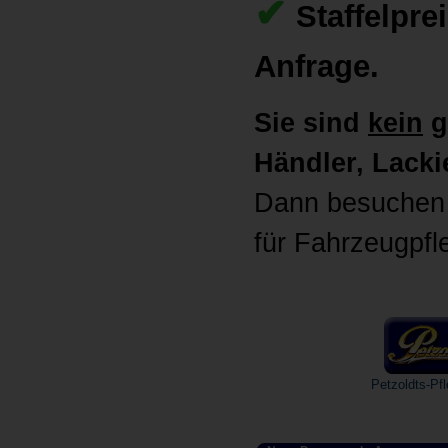
✔
Staffelpre
Anfrage.
Sie sind
kein
g
Händler, Lackie
Dann besuchen 
für Fahrzeugpfl
Petzoldts-Pfl