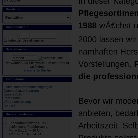
In dieser Kateg
0 Produkte
Hersteller
Pflegesortimen
1988
wÃ€chst un
Schnelleinkauf
2000 lassen wi
Eingabe der Bestellnummer.
namhaften Herst
Schnellsuche
Vorstellungen,
Verwenden Sie Stichworte, um ein Produkt
zu finden.
erweiterte Suche
die profession
Informationen
Liefer- und Versandbedingungen
Datenschutzerklaerung
Unsere AGB
Impressum
Bevor wir moder
Wegbeschreibung
Kontakt
anbieten, bedar
Unsere Leistungen
Arbeitszeit. Sel
Fachkompetenz seit 1988
telefonische Fachberatung:
Mo. – Do.: 14 – 16 Uhr
Tel.: 02331–48334-13
Produkte selbst