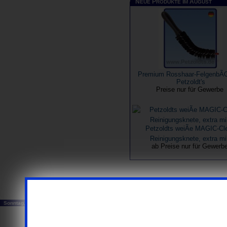
N
P
I
A
EUE
RODUKTE
M
UGUST
Premium Rosshaar-FelgenbÃŒ
Petzoldt's
Preise nur für Gewerbe
Petzoldts weiÃe MAGIC-Cl
Reinigungsknete, extra mi
ab Preise nur für Gewerb
...ausschließlich Busi
Sonntag, 09. August 2026
© 20