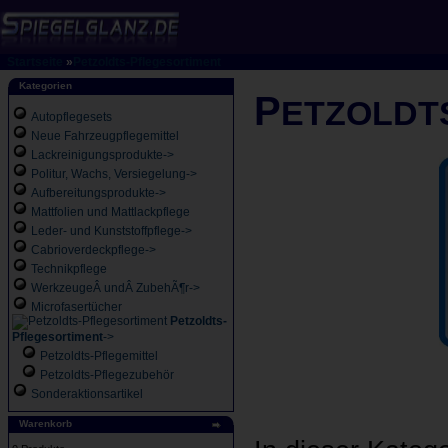
Startseite
»
Petzoldts-Pflegesortiment
Kategorien
P
ETZOLDT
Autopflegesets
Neue Fahrzeugpflegemittel
Lackreinigungsprodukte->
Politur, Wachs, Versiegelung->
Aufbereitungsprodukte->
Mattfolien und Mattlackpflege
Leder- und Kunststoffpflege->
Cabrioverdeckpflege->
Technikpflege
WerkzeugeÂ undÂ ZubehÃ¶r->
Microfasertücher
Petzoldts-
Pflegesortiment
->
Petzoldts-Pflegemittel
Petzoldts-Pflegezubehör
Sonderaktionsartikel
Warenkorb