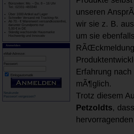
Bürozeiten: Mo. – Do. 8 – 16 Uhr
Tel.: 02331–483340
unseren AnsprÃ
Über 1000 Artikel auf Lager
Schneller Versand mit Tracking-Nr.
wir sie z. B. a
Ab 70.- € Warenwert versandkostenfrei,
darunter Grundporto nur
5,00 € in DE
Ständig wachsende Hausmarke
um sie ebenfall
Hochwertig und Innovativ
RÃŒckmeldungen
Anmelden
eMail-Adresse:
Produktentwickl
Passwort:
Erfahrung nach
Einlogautomatik
mÃ¶glich.
Neukunde
Trotz diesem Au
Passwort vergessen?
Petzoldts
, das
hervorragenden P