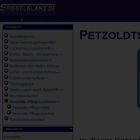
Startseite
»
Petzoldts-Pflegesortiment
Kategorien
P
ETZOLDT
Autopflegesets
Neue Fahrzeugpflegemittel
Lackreinigungsprodukte->
Politur, Wachs, Versiegelung->
Aufbereitungsprodukte->
Mattfolien und Mattlackpflege
Leder- und Kunststoffpflege->
Cabrioverdeckpflege->
Technikpflege
WerkzeugeÂ undÂ ZubehÃ¶r->
Microfasertücher
Petzoldts-Pflegesortiment
->
Petzoldts-Pflegemittel
Petzoldts-Pflegezubehör
Sonderaktionsartikel
Warenkorb
0 Produkte