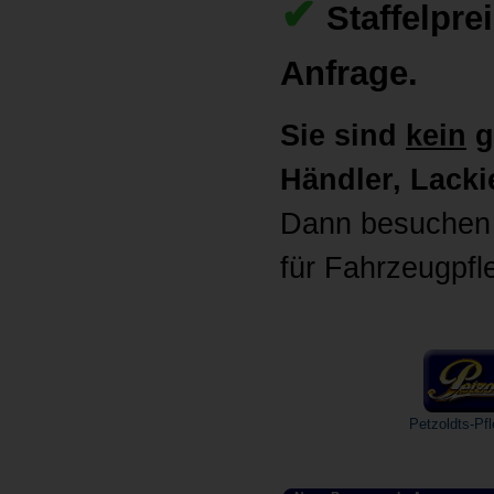
✔
Staffelpre
Anfrage.
Sie sind
kein
g
Händler, Lackie
Dann besuchen 
für Fahrzeugpfl
Petzoldts-Pfl