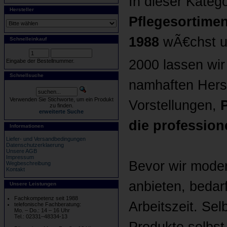
In dieser Kateg
Hersteller
Pflegesortimen
1988
wÃ€chst un
Schnelleinkauf
2000 lassen wi
Eingabe der Bestellnummer.
Schnellsuche
namhaften Herst
Verwenden Sie Stichworte, um ein Produkt
Vorstellungen,
zu finden.
erweiterte Suche
die profession
Informationen
Liefer- und Versandbedingungen
Datenschutzerklaerung
Unsere AGB
Impressum
Bevor wir moder
Wegbeschreibung
Kontakt
anbieten, bedar
Unsere Leistungen
Fachkompetenz seit 1988
Arbeitszeit. Sel
telefonische Fachberatung:
Mo. – Do.: 14 – 16 Uhr
Tel.: 02331–48334-13
Produkte selbst