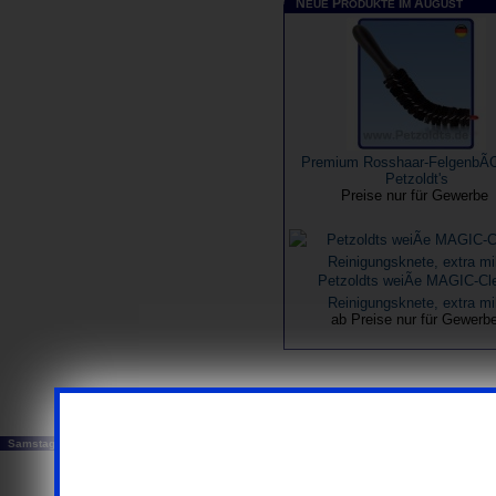
N
P
I
A
EUE
RODUKTE
M
UGUST
Premium Rosshaar-FelgenbÃŒ
Petzoldt's
Preise nur für Gewerbe
Petzoldts weiÃe MAGIC-Cl
Reinigungsknete, extra mi
ab Preise nur für Gewerb
...ausschließlich Busi
Samstag, 08. August 2026
© 20