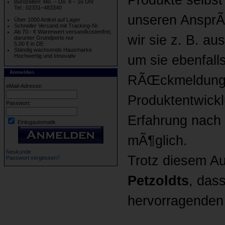
Bürozeiten: Mo. – Do. 8 – 16 Uhr
Tel.: 02331–483340
unseren AnsprÃ
Über 1000 Artikel auf Lager
Schneller Versand mit Tracking-Nr.
Ab 70.- € Warenwert versandkostenfrei,
wir sie z. B. a
darunter Grundporto nur
5,00 € in DE
Ständig wachsende Hausmarke
um sie ebenfall
Hochwertig und Innovativ
Anmelden
RÃŒckmeldungen
eMail-Adresse:
Produktentwickl
Passwort:
Erfahrung nach
Einlogautomatik
mÃ¶glich.
Neukunde
Trotz diesem Au
Passwort vergessen?
Petzoldts
, das
hervorragenden P