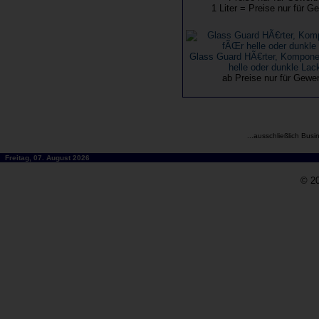
1 Liter = Preise nur für G
Glass Guard HÃ€rter, Kompon
helle oder dunkle Lac
ab Preise nur für Gew
...ausschließlich Busi
Freitag, 07. August 2026
© 20