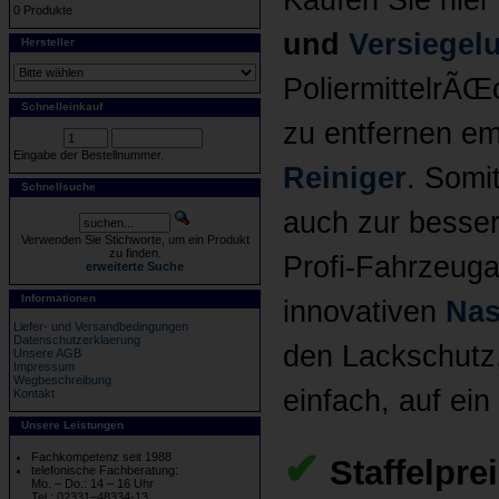
Kaufen Sie hie
0 Produkte
und
Versiegel
Hersteller
PoliermittelrÃŒ
Schnelleinkauf
zu entfernen em
Eingabe der Bestellnummer.
Reiniger
. Somit
Schnellsuche
auch zur besse
Verwenden Sie Stichworte, um ein Produkt
zu finden.
Profi-Fahrzeuga
erweiterte Suche
Informationen
innovativen
Nas
Liefer- und Versandbedingungen
Datenschutzerklaerung
den Lackschutz
Unsere AGB
Impressum
Wegbeschreibung
einfach, auf ei
Kontakt
Unsere Leistungen
✔
Fachkompetenz seit 1988
Staffelpre
telefonische Fachberatung:
Mo. – Do.: 14 – 16 Uhr
Tel.: 02331–48334-13