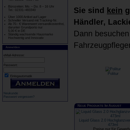
Bürozeiten: Mo. – Do. 8 – 16 Uhr
Sie sind
kein
g
Tel.: 02331–483340
Über 1000 Artikel auf Lager
Händler, Lackie
Schneller Versand mit Tracking-Nr.
Ab 70.- € Warenwert versandkostenfrei,
darunter Grundporto nur
5,00 € in DE
Dann besuchen b
Ständig wachsende Hausmarke
Hochwertig und Innovativ
Fahrzeugpflege
Anmelden
eMail-Adresse:
Passwort:
Politur
Einlogautomatik
Neukunde
Passwort vergessen?
N
P
I
A
EUE
RODUKTE
M
UGUST
Liquid Glass 2.0 Hochglanzver
473ml
Preise nur für Gewer