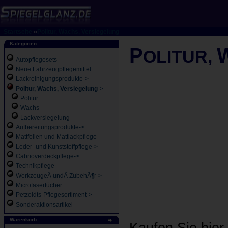
Startseite
»
Politur, Wachs, Versiegelung
Kategorien
P
OLITUR,
Autopflegesets
Neue Fahrzeugpflegemittel
Lackreinigungsprodukte->
Politur, Wachs, Versiegelung
->
Politur
Wachs
Lackversiegelung
Aufbereitungsprodukte->
Mattfolien und Mattlackpflege
Leder- und Kunststoffpflege->
Cabrioverdeckpflege->
Technikpflege
WerkzeugeÂ undÂ ZubehÃ¶r->
Microfasertücher
Petzoldts-Pflegesortiment->
Sonderaktionsartikel
Warenkorb