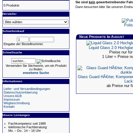
Sie sind
kein
gewerbetreibender Fahrz
0 Produkte
Dann besuchen bitte Sie unseren Endnu
Hersteller
Polit
Schnelleinkauf
N
P
I
A
EUE
RODUKTE
M
UGUST
Eingabe der Bestellnummer.
Liquid Glass 2.0 Hochgla
Preise nur f
Schnellsuche
1 Liter = Preise 
Verwenden Sie Stichworte, um ein Produkt
zu finden.
erweiterte Suche
Glass Guard HÃ€rter, Komponen
Lack
Informationen
ab Preise nur 
Liefer- und Versandbedingungen
Datenschutzerklaerung
Unsere AGB
Impressum
Wegbeschreibung
Kontakt
Unsere Leistungen
Fachkompetenz seit 1988
telefonische Fachberatung:
Mo. – Do.: 14 – 16 Uhr