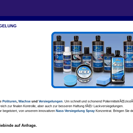
EGELUNG
ne
Polituren
,
Wachse
und
Versiegelungen
. Um schnell und schonend PoliermittelrÃŒckstÃ€
ilfreich zur finalen Kontrolle, aber auch zur besseren Haftung fÃŒr Lackversiegelungen.
hr begeistert, von unserem innovativen
Nass-Versiegelung Spray
Konzentrat. Bringen Sie 
Gebinde auf Anfrage.