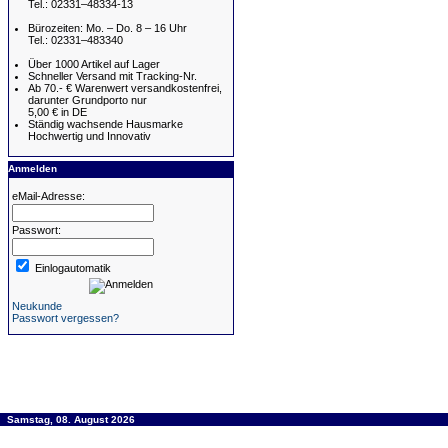
Tel.: 02331–48334-13
Bürozeiten: Mo. – Do. 8 – 16 Uhr
Tel.: 02331–483340
Über 1000 Artikel auf Lager
Schneller Versand mit Tracking-Nr.
Ab 70.- € Warenwert versandkostenfrei,
darunter Grundporto nur
5,00 € in DE
Ständig wachsende Hausmarke
Hochwertig und Innovativ
Anmelden
eMail-Adresse:
Passwort:
Einlogautomatik
Neukunde
Passwort vergessen?
Samstag, 08. August 2026