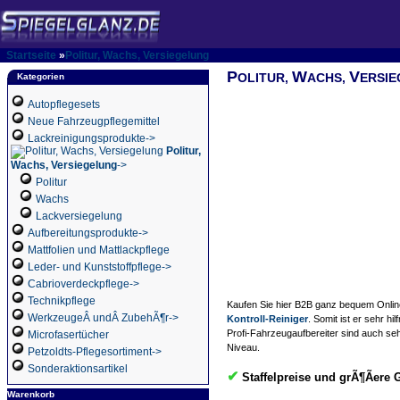
Startseite
»
Politur, Wachs, Versiegelung
P
W
V
OLITUR,
ACHS,
ERSI
Kategorien
Autopflegesets
Neue Fahrzeugpflegemittel
Lackreinigungsprodukte->
Politur,
Wachs, Versiegelung
->
Politur
Wachs
Lackversiegelung
Aufbereitungsprodukte->
Mattfolien und Mattlackpflege
Leder- und Kunststoffpflege->
Cabrioverdeckpflege->
Technikpflege
Kaufen Sie hier B2B ganz bequem Onli
WerkzeugeÂ undÂ ZubehÃ¶r->
Kontroll-Reiniger
. Somit ist er sehr h
Profi-Fahrzeugaufbereiter sind auch se
Microfasertücher
Niveau.
Petzoldts-Pflegesortiment->
Sonderaktionsartikel
✔
Staffelpreise und grÃ¶Ãere 
Warenkorb