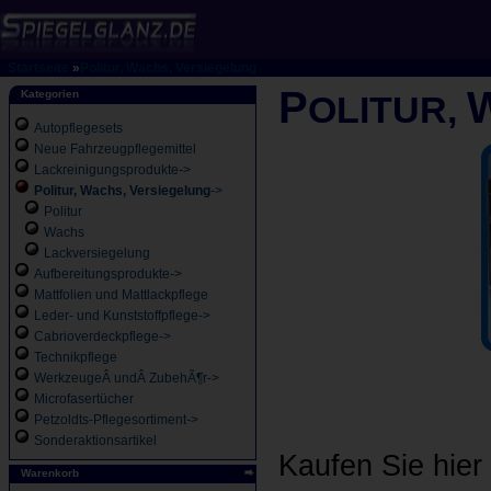
Startseite
»
Politur, Wachs, Versiegelung
P
Kategorien
OLITUR,
Autopflegesets
Neue Fahrzeugpflegemittel
Lackreinigungsprodukte->
Politur, Wachs, Versiegelung
->
Politur
Wachs
Lackversiegelung
Aufbereitungsprodukte->
Mattfolien und Mattlackpflege
Leder- und Kunststoffpflege->
Cabrioverdeckpflege->
Technikpflege
WerkzeugeÂ undÂ ZubehÃ¶r->
Microfasertücher
Petzoldts-Pflegesortiment->
Sonderaktionsartikel
Kaufen Sie hie
Warenkorb