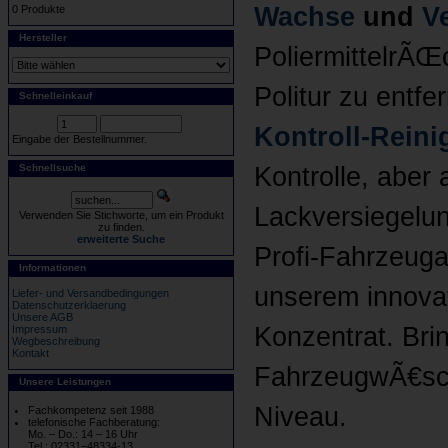
Wachse
und
V
0 Produkte
Hersteller
PoliermittelrÃŒ
Politur zu entf
Schnelleinkauf
Kontroll-Reini
Eingabe der Bestellnummer.
Schnellsuche
Kontrolle, aber
Lackversiegelu
Verwenden Sie Stichworte, um ein Produkt
zu finden.
erweiterte Suche
Profi-Fahrzeuga
Informationen
unserem innova
Liefer- und Versandbedingungen
Datenschutzerklaerung
Unsere AGB
Konzentrat. Bri
Impressum
Wegbeschreibung
Kontakt
FahrzeugwÃ€sch
Unsere Leistungen
Niveau.
Fachkompetenz seit 1988
telefonische Fachberatung:
Mo. – Do.: 14 – 16 Uhr
Tel.: 02331–48334-13