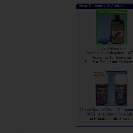
N
P
I
A
EUE
RODUKTE
M
UGUST
Liquid Glass 2.0
Hochglanzversiegelung, 47
Preise nur für Gewerbe
1 Liter = Preise nur für Gew
Glass Guard HÃ€rter, Kompon
fÃŒr helle oder dunkle La
ab Preise nur für Gewerb