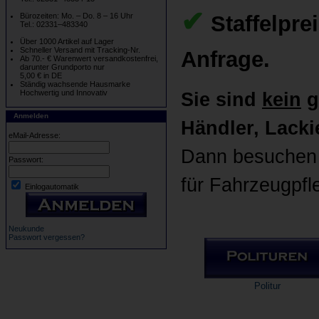
✔
Staffelpre
Bürozeiten: Mo. – Do. 8 – 16 Uhr
Tel.: 02331–483340
Über 1000 Artikel auf Lager
Schneller Versand mit Tracking-Nr.
Anfrage.
Ab 70.- € Warenwert versandkostenfrei,
darunter Grundporto nur
5,00 € in DE
Ständig wachsende Hausmarke
Hochwertig und Innovativ
Sie sind
kein
g
Anmelden
Händler, Lackie
eMail-Adresse:
Dann besuchen 
Passwort:
für Fahrzeugpfl
Einlogautomatik
Neukunde
Passwort vergessen?
Politur