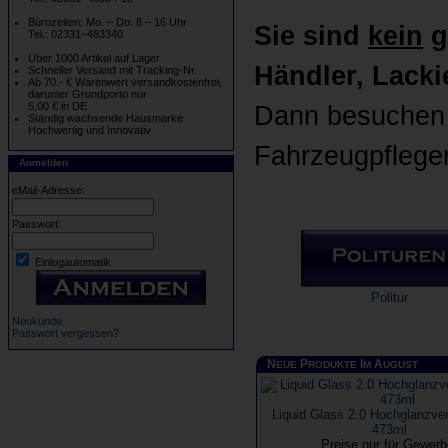
Bürozeiten: Mo. – Do. 8 – 16 Uhr
Sie sind
kein
g
Tel.: 02331–483340
Über 1000 Artikel auf Lager
Händler, Lackie
Schneller Versand mit Tracking-Nr.
Ab 70.- € Warenwert versandkostenfrei,
darunter Grundporto nur
5,00 € in DE
Dann besuchen b
Ständig wachsende Hausmarke
Hochwertig und Innovativ
Fahrzeugpflege
Anmelden
eMail-Adresse:
Passwort:
Einlogautomatik
Politur
Neukunde
Passwort vergessen?
N
P
I
A
EUE
RODUKTE
M
UGUST
Liquid Glass 2.0 Hochglanzver
473ml
Preise nur für Gewer