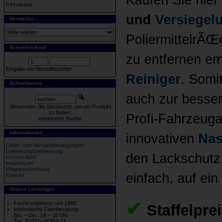
Kaufen Sie hie
0 Produkte
und
Versiegel
Hersteller
PoliermittelrÃŒ
Schnelleinkauf
zu entfernen em
Eingabe der Bestellnummer.
Reiniger
. Somit
Schnellsuche
auch zur besse
Verwenden Sie Stichworte, um ein Produkt
zu finden.
Profi-Fahrzeuga
erweiterte Suche
Informationen
innovativen
Nas
Liefer- und Versandbedingungen
Datenschutzerklaerung
den Lackschutz
Unsere AGB
Impressum
Wegbeschreibung
einfach, auf ei
Kontakt
Unsere Leistungen
✔
Fachkompetenz seit 1988
Staffelpre
telefonische Fachberatung:
Mo. – Do.: 14 – 16 Uhr
Tel.: 02331–48334-13