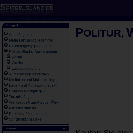
Startseite
»
Politur, Wachs, Versiegelung
Kategorien
P
OLITUR,
Autopflegesets
Neue Fahrzeugpflegemittel
Lackreinigungsprodukte->
Politur, Wachs, Versiegelung
->
Politur
Wachs
Lackversiegelung
Aufbereitungsprodukte->
Mattfolien und Mattlackpflege
Leder- und Kunststoffpflege->
Cabrioverdeckpflege->
Technikpflege
WerkzeugeÂ undÂ ZubehÃ¶r->
Microfasertücher
Petzoldts-Pflegesortiment->
Sonderaktionsartikel
Warenkorb