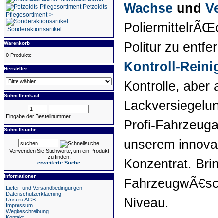
Wachse
und
V
Petzoldts-
Pflegesortiment->
PoliermittelrÃŒ
Sonderaktionsartikel
Politur zu entf
Warenkorb
0 Produkte
Kontroll-Reini
Hersteller
Kontrolle, aber
Schnelleinkauf
Lackversiegelu
Eingabe der Bestellnummer.
Profi-Fahrzeuga
Schnellsuche
unserem innova
Verwenden Sie Stichworte, um ein Produkt
zu finden.
Konzentrat. Bri
erweiterte Suche
Informationen
FahrzeugwÃ€sch
Liefer- und Versandbedingungen
Datenschutzerklaerung
Niveau.
Unsere AGB
Impressum
Wegbeschreibung
Kontakt