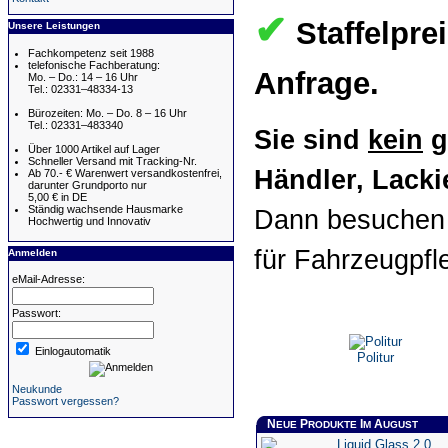
✔
Staffelpre
Unsere Leistungen
Fachkompetenz seit 1988
telefonische Fachberatung:
Anfrage.
Mo. – Do.: 14 – 16 Uhr
Tel.: 02331–48334-13
Bürozeiten: Mo. – Do. 8 – 16 Uhr
Tel.: 02331–483340
Sie sind
kein
g
Über 1000 Artikel auf Lager
Schneller Versand mit Tracking-Nr.
Händler, Lackie
Ab 70.- € Warenwert versandkostenfrei,
darunter Grundporto nur
5,00 € in DE
Ständig wachsende Hausmarke
Dann besuchen 
Hochwertig und Innovativ
für Fahrzeugpfl
Anmelden
eMail-Adresse:
Passwort:
Einlogautomatik
Politur
Neukunde
Passwort vergessen?
N
P
I
A
EUE
RODUKTE
M
UGUST