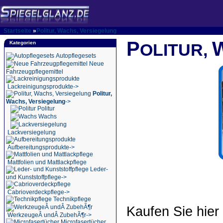
Startseite
»
Politur, Wachs, Versiegelung
P
Kategorien
OLITUR,
Autopflegesets
Neue
Fahrzeugpflegemittel
Lackreinigungsprodukte->
Politur,
Wachs, Versiegelung
->
Politur
Wachs
Lackversiegelung
Aufbereitungsprodukte->
Mattfolien und Mattlackpflege
Leder-
und Kunststoffpflege->
Cabrioverdeckpflege->
Technikpflege
Kaufen Sie hie
WerkzeugeÂ undÂ ZubehÃ¶r->
Microfasertücher