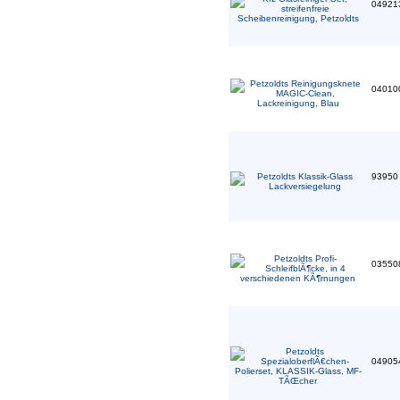
04921
04010
9395
03550
04905