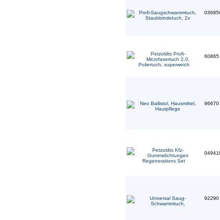
03685
6086
9667
04941
9229