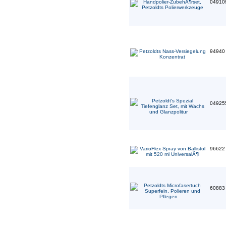
04910
9494
04925
9662
6088