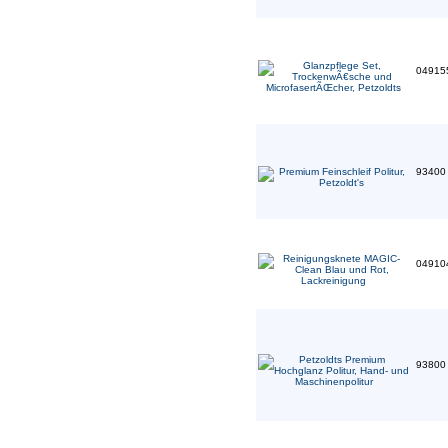
04915
9340
04910
9380