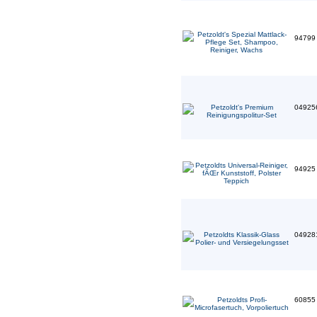
9479
04925
9492
04928
6085