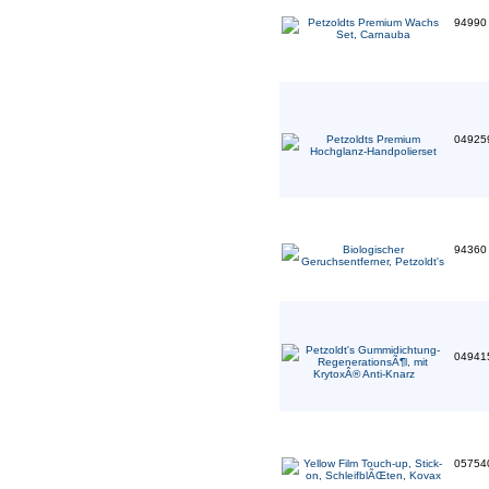
9499
04925
9436
04941
05754