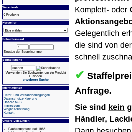
Komplett- oder
Warenkorb
0 Produkte
Aktionsangebo
Hersteller
Gelegentlich er
Schnelleinkauf
die sind von der
Eingabe der Bestellnummer.
schnell zuschn
Schnellsuche
✔
Staffelpre
Verwenden Sie Stichworte, um ein Produkt
zu finden.
erweiterte Suche
Anfrage.
Informationen
Liefer- und Versandbedingungen
Datenschutzerklaerung
Unsere AGB
Sie sind
kein
g
Impressum
Wegbeschreibung
Kontakt
Händler, Lackie
Unsere Leistungen
Dann besuchen 
Fachkompetenz seit 1988