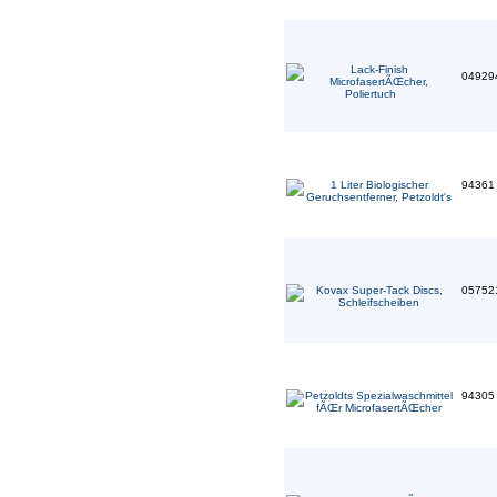
04929
9436
05752
9430