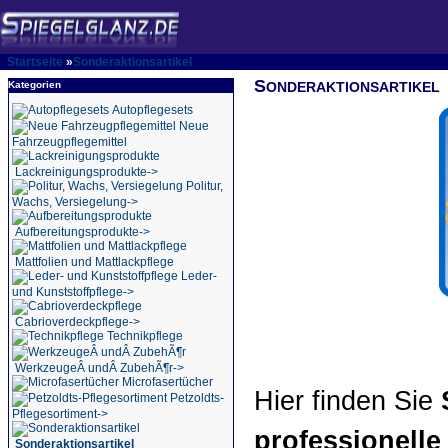
Startseite
»
Sonderaktionsartikel
S
Kategorien
ONDERAKTIONSARTIKEL
Autopflegesets
Neue
Fahrzeugpflegemittel
Lackreinigungsprodukte->
Politur,
Wachs, Versiegelung->
Aufbereitungsprodukte->
Mattfolien und Mattlackpflege
Leder-
und Kunststoffpflege->
Cabrioverdeckpflege->
Technikpflege
WerkzeugeÂ undÂ ZubehÃ¶r->
Microfasertücher
Hier finden Sie
Petzoldts-
Pflegesortiment->
professionelle
Sonderaktionsartikel