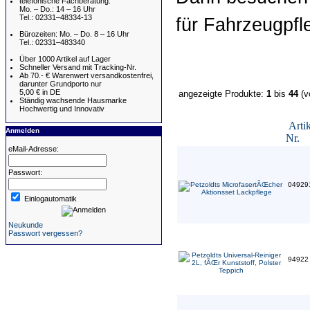
telefonische Fachberatung:
Mo. – Do.: 14 – 16 Uhr
Tel.: 02331–48334-13
für Fahrzeugpfl
Bürozeiten: Mo. – Do. 8 – 16 Uhr
Tel.: 02331–483340
Über 1000 Artikel auf Lager
Schneller Versand mit Tracking-Nr.
Ab 70.- € Warenwert versandkostenfrei,
darunter Grundporto nur
5,00 € in DE
angezeigte Produkte:
1
bis
44
(v
Ständig wachsende Hausmarke
Hochwertig und Innovativ
Artik
Anmelden
Nr.
eMail-Adresse:
Passwort:
04929
Einlogautomatik
Neukunde
Passwort vergessen?
9492