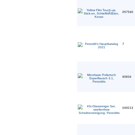
057540
7
60834
049213