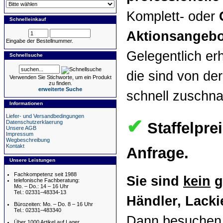
Komplett- oder
Schnelleinkauf
Aktionsangebo
Eingabe der Bestellnummer.
Gelegentlich er
Schnellsuche
die sind von der
Verwenden Sie Stichworte, um ein Produkt
zu finden.
erweiterte Suche
schnell zuschn
Informationen
Liefer- und Versandbedingungen
✔
Datenschutzerklaerung
Staffelpre
Unsere AGB
Impressum
Wegbeschreibung
Kontakt
Anfrage.
Unsere Leistungen
Fachkompetenz seit 1988
Sie sind
kein
g
telefonische Fachberatung:
Mo. – Do.: 14 – 16 Uhr
Tel.: 02331–48334-13
Händler, Lackie
Bürozeiten: Mo. – Do. 8 – 16 Uhr
Tel.: 02331–483340
Dann besuchen 
Über 1000 Artikel auf Lager