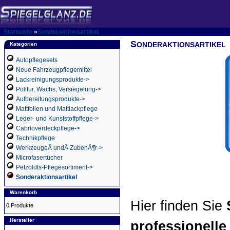
Startseite
»
Sonderaktionsartikel
S
ONDERAKTIONSARTIKEL
Kategorien
Autopflegesets
Neue Fahrzeugpflegemittel
Lackreinigungsprodukte->
Politur, Wachs, Versiegelung->
Aufbereitungsprodukte->
Mattfolien und Mattlackpflege
Leder- und Kunststoffpflege->
Cabrioverdeckpflege->
Technikpflege
WerkzeugeÂ undÂ ZubehÃ¶r->
Microfasertücher
Petzoldts-Pflegesortiment->
Sonderaktionsartikel
Warenkorb
Hier finden Sie
0 Produkte
Hersteller
professionelle