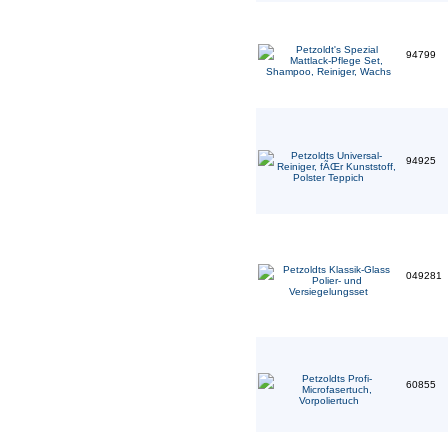
94799
94925
049281
60855