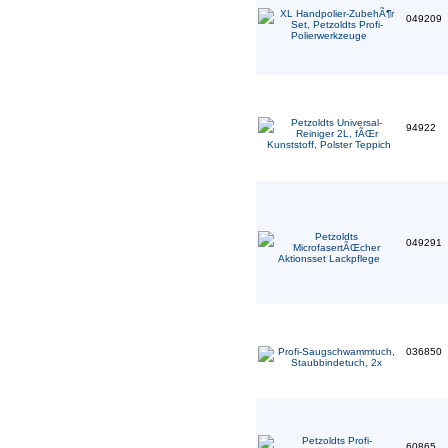
049209
94922
049291
036850
60865