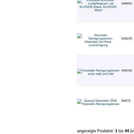
049052
049135
049162
94675
angezeigte Produkte:
1
bis
44
(v