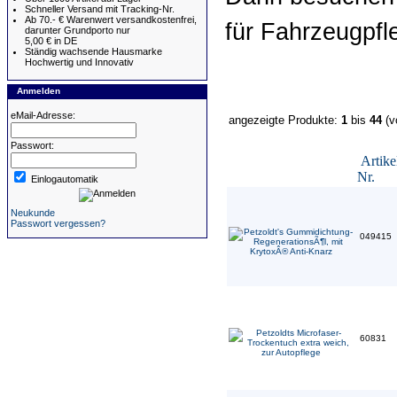
Schneller Versand mit Tracking-Nr.
Ab 70.- € Warenwert versandkostenfrei,
für Fahrzeugpfl
darunter Grundporto nur
5,00 € in DE
Ständig wachsende Hausmarke
Hochwertig und Innovativ
Anmelden
eMail-Adresse:
angezeigte Produkte:
1
bis
44
(v
Passwort:
Artike
Nr.
Einlogautomatik
Neukunde
Passwort vergessen?
049415
60831