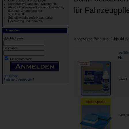
Über 1000 Artikel auf Lager
Schneller Versand mit Tracking-Nr.
Ab 70.- € Warenwert versandkostenfrei,
für Fahrzeugpfl
darunter Grundporto nur
5,00 € in DE
Ständig wachsende Hausmarke
Hochwertig und Innovativ
Anmelden
eMail-Adresse:
angezeigte Produkte:
1
bis
44
(v
Passwort:
Artik
Nr.
Einlogautomatik
Neukunde
94305
Passwort vergessen?
04910