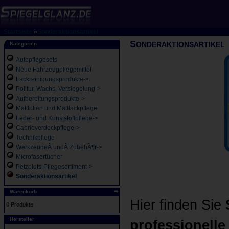
Startseite
»
Sonderaktionsartikel
S
ONDERAKTIONSARTIKEL
Kategorien
Autopflegesets
Neue Fahrzeugpflegemittel
Lackreinigungsprodukte->
Politur, Wachs, Versiegelung->
Aufbereitungsprodukte->
Mattfolien und Mattlackpflege
Leder- und Kunststoffpflege->
Cabrioverdeckpflege->
Technikpflege
WerkzeugeÂ undÂ ZubehÃ¶r->
Microfasertücher
Petzoldts-Pflegesortiment->
Sonderaktionsartikel
Warenkorb
Hier finden Sie
0 Produkte
Hersteller
professionelle