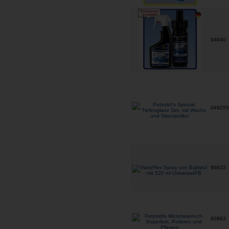
94940
04925
96622
60883