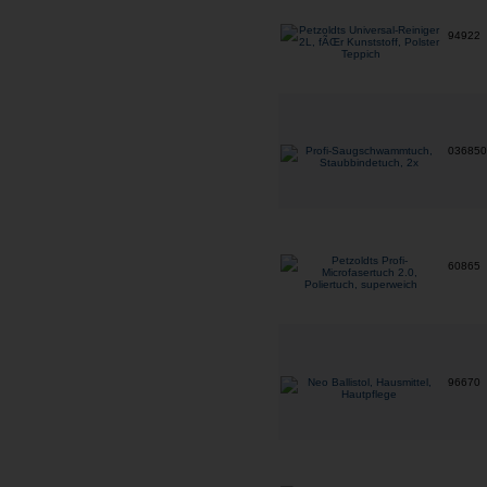
94922
03685
60865
96670