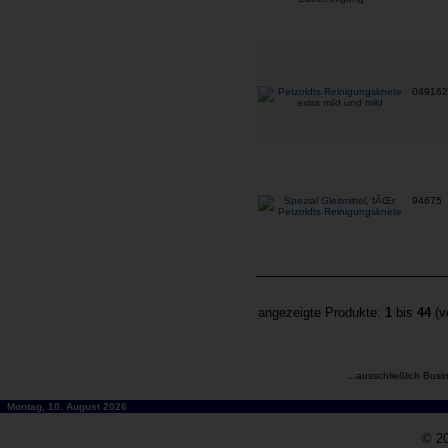
04916
94675
angezeigte Produkte:
1
bis
44
(v
...ausschließlich Busi
Montag, 10. August 2026
© 20