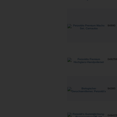
94990
04925
94360
04941