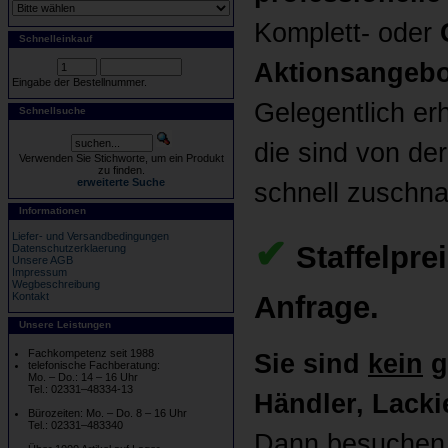
Komplett- oder
Schnelleinkauf
Aktionsangebo
Eingabe der Bestellnummer.
Gelegentlich er
Schnellsuche
die sind von der
Verwenden Sie Stichworte, um ein Produkt
zu finden.
erweiterte Suche
schnell zuschn
Informationen
Liefer- und Versandbedingungen
✔
Staffelpre
Datenschutzerklaerung
Unsere AGB
Impressum
Wegbeschreibung
Anfrage.
Kontakt
Unsere Leistungen
Fachkompetenz seit 1988
Sie sind
kein
g
telefonische Fachberatung:
Mo. – Do.: 14 – 16 Uhr
Tel.: 02331–48334-13
Händler, Lackie
Bürozeiten: Mo. – Do. 8 – 16 Uhr
Tel.: 02331–483340
Dann besuchen 