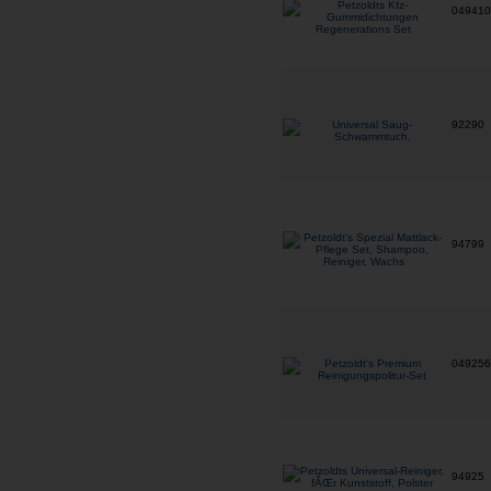
04941
92290
94799
04925
94925