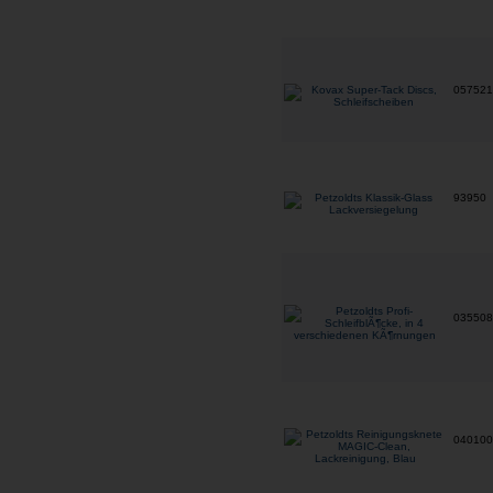
05752
93950
03550
04010