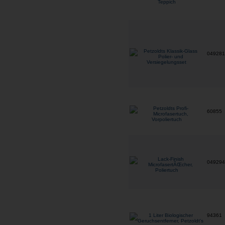
04928
60855
04929
94361