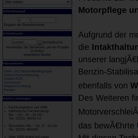
Motorpflege un
Schnelleinkauf
Eingabe der Bestellnummer.
Aufgrund der mo
Schnellsuche
die
Intakthaltu
Verwenden Sie Stichworte, um ein Produkt
zu finden.
erweiterte Suche
unserer langjÃ€
Informationen
Benzin-Stabilis
Liefer- und Versandbedingungen
Datenschutzerklaerung
Unsere AGB
Impressum
ebenfalls von
W
Wegbeschreibung
Kontakt
Des Weiteren fi
Unsere Leistungen
Fachkompetenz seit 1988
MotorverschleiÃ
telefonische Fachberatung:
Mo. – Do.: 14 – 16 Uhr
Tel.: 02331–48334-13
das bewÃ€hrte
Bürozeiten: Mo. – Do. 8 – 16 Uhr
Tel.: 02331–483340
Mit diesen Tech
Über 1000 Artikel auf Lager