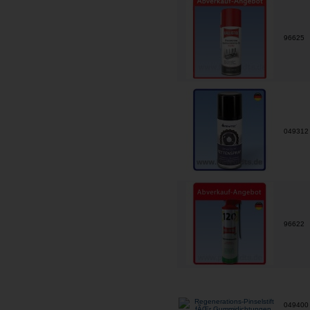
96625
04931
96622
04940