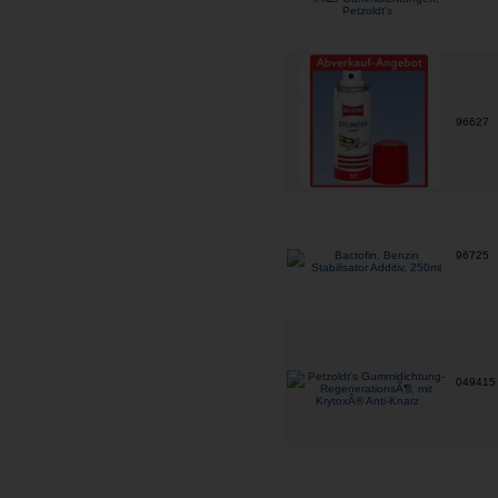
96627
96725
04941