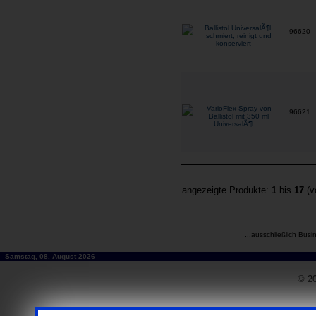
96620
96621
angezeigte Produkte:
1
bis
17
(v
...ausschließlich Busi
Samstag, 08. August 2026
© 20