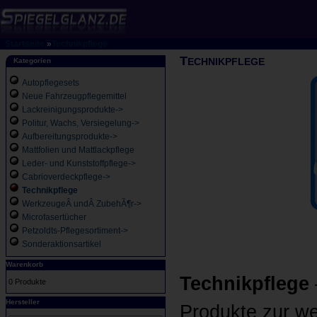
Startseite
»
Technikpflege
T
ECHNIKPFLEGE
Kategorien
Autopflegesets
Neue Fahrzeugpflegemittel
Lackreinigungsprodukte->
Politur, Wachs, Versiegelung->
Aufbereitungsprodukte->
Mattfolien und Mattlackpflege
Leder- und Kunststoffpflege->
Cabrioverdeckpflege->
Technikpflege
WerkzeugeÂ undÂ ZubehÃ¶r->
Microfasertücher
Petzoldts-Pflegesortiment->
Sonderaktionsartikel
Warenkorb
Technikpflege
0 Produkte
Hersteller
Produkte zur w