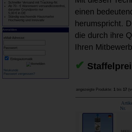
Schneller Versand mit Tracking-Nr.
Ab 70.- € Warenwert versandkostenfrei,
einen bedeutend
darunter Grundporto nur
5,00 € in DE
Ständig wachsende Hausmarke
Hochwertig und Innovativ
herumspricht. D
Anmelden
die durch ihre 
eMail-Adresse:
Ihren Mitbewerb
Passwort:
Einlogautomatik
✔
Staffelpre
Neukunde
Passwort vergessen?
angezeigte Produkte:
1
bis
17
(v
Artike
Nr.
049311