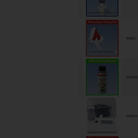
96631
04932
04941