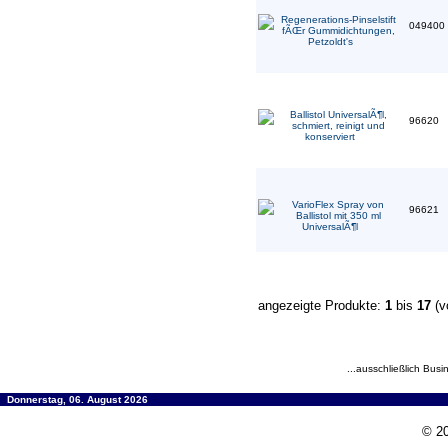
049400
96620
96621
angezeigte Produkte:
1
bis
17
(v
...ausschließlich Busi
Donnerstag, 06. August 2026
© 20