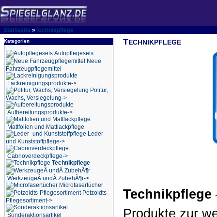
Startseite
»
Technikpflege
T
Kategorien
ECHNIKPFLEGE
Autopflegesets
Neue
Fahrzeugpflegemittel
Lackreinigungsprodukte->
Politur,
Wachs, Versiegelung->
Aufbereitungsprodukte->
Mattfolien und Mattlackpflege
Leder-
und Kunststoffpflege->
Cabrioverdeckpflege->
Technikpflege
WerkzeugeÂ undÂ ZubehÃ¶r->
Microfasertücher
Technikpflege
Petzoldts-
Pflegesortiment->
Produkte zur w
Sonderaktionsartikel