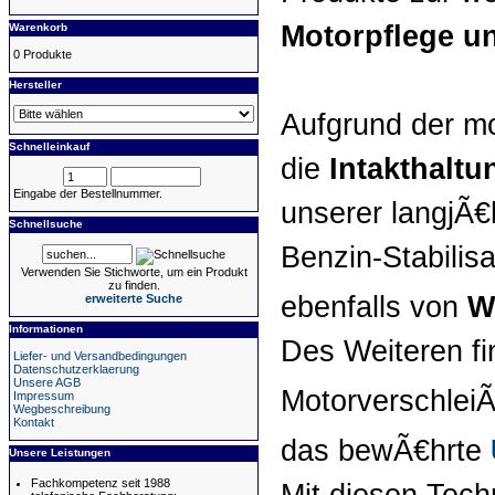
Motorpflege un
Warenkorb
0 Produkte
Hersteller
Aufgrund der mo
Schnelleinkauf
die
Intakthaltu
Eingabe der Bestellnummer.
unserer langjÃ€
Schnellsuche
Benzin-Stabilis
Verwenden Sie Stichworte, um ein Produkt
zu finden.
ebenfalls von
W
erweiterte Suche
Informationen
Des Weiteren fi
Liefer- und Versandbedingungen
Datenschutzerklaerung
Unsere AGB
MotorverschleiÃ
Impressum
Wegbeschreibung
Kontakt
das bewÃ€hrte
Unsere Leistungen
Fachkompetenz seit 1988
Mit diesen Tech