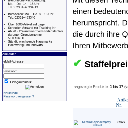
telefonische Fachberatung:
Mo. – Do.: 14 – 16 Uhr
Tel.: 02331–48334-13
einen bedeutend
Bürozeiten: Mo. – Do. 8 – 16 Uhr
Tel.: 02331–483340
herumspricht. D
Über 1000 Artikel auf Lager
Schneller Versand mit Tracking-Nr.
Ab 70.- € Warenwert versandkostenfrei,
die durch ihre 
darunter Grundporto nur
5,00 € in DE
Ständig wachsende Hausmarke
Ihren Mitbewerb
Hochwertig und Innovativ
Anmelden
✔
Staffelpre
eMail-Adresse:
Passwort:
Einlogautomatik
angezeigte Produkte:
1
bis
17
(v
Neukunde
Passwort vergessen?
Artike
Nr.
96627