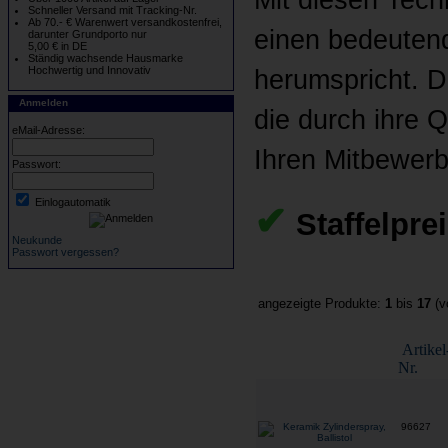
Schneller Versand mit Tracking-Nr.
Ab 70.- € Warenwert versandkostenfrei,
einen bedeutend
darunter Grundporto nur
5,00 € in DE
Ständig wachsende Hausmarke
Hochwertig und Innovativ
herumspricht. D
Anmelden
die durch ihre 
eMail-Adresse:
Ihren Mitbewerb
Passwort:
Einlogautomatik
✔
Staffelpre
Neukunde
Passwort vergessen?
angezeigte Produkte:
1
bis
17
(v
Artikel
Nr.
96627