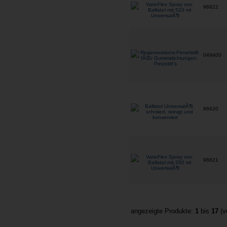
96622
049400
96620
96621
angezeigte Produkte:
1
bis
17
(v