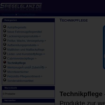
Startseite
»
Technikpflege
T
ECHNIKPFLEGE
Kategorien
Autopflegesets
Neue Fahrzeugpflegemittel
Lackreinigungsprodukte->
Politur, Wachs, Versiegelung->
Aufbereitungsprodukte->
Mattfolien und Mattlackpflege
Leder- und Kunststoffpflege->
Cabrioverdeckpflege->
Technikpflege
WerkzeugeÂ undÂ ZubehÃ¶r->
Microfasertücher
Petzoldts-Pflegesortiment->
Sonderaktionsartikel
Warenkorb
Technikpflege
0 Produkte
Hersteller
Produkte zur w