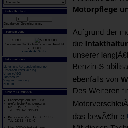
Motorpflege un
Schnelleinkauf
Eingabe der Bestellnummer.
Aufgrund der mo
Schnellsuche
die
Intakthaltu
Verwenden Sie Stichworte, um ein Produkt
zu finden.
erweiterte Suche
unserer langjÃ€
Informationen
Benzin-Stabilis
Liefer- und Versandbedingungen
Datenschutzerklaerung
Unsere AGB
ebenfalls von
W
Impressum
Wegbeschreibung
Kontakt
Des Weiteren fi
Unsere Leistungen
Fachkompetenz seit 1988
MotorverschleiÃ
telefonische Fachberatung:
Mo. – Do.: 14 – 16 Uhr
Tel.: 02331–48334-13
das bewÃ€hrte
Bürozeiten: Mo. – Do. 8 – 16 Uhr
Tel.: 02331–483340
Mit diesen Tech
Über 1000 Artikel auf Lager