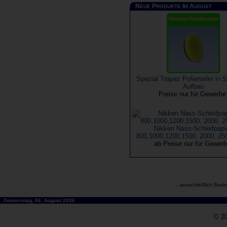
N
P
I
A
EUE
RODUKTE
M
UGUST
Spezial Trapez Polierteller in
Aufbau
Preise nur für Gewerb
Nikken Nass-Schleifpapie
800,1000,1200,1500, 2000, 25
ab Preise nur für Gewer
...ausschließlich Busi
Donnerstag, 06. August 2026
© 20