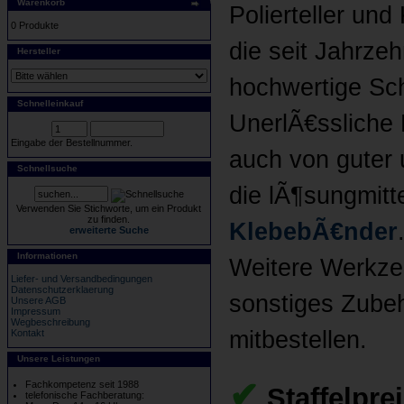
Warenkorb
Polierteller und
0 Produkte
die seit Jahrze
Hersteller
hochwertige Schl
Schnelleinkauf
UnerlÃ€ssliche 
Eingabe der Bestellnummer.
auch von guter 
Schnellsuche
die lÃ¶sungmitt
Verwenden Sie Stichworte, um ein Produkt
zu finden.
KlebebÃ€nder
erweiterte Suche
Informationen
Weitere Werkz
Liefer- und Versandbedingungen
Datenschutzerklaerung
sonstiges Zubeh
Unsere AGB
Impressum
Wegbeschreibung
mitbestellen.
Kontakt
Unsere Leistungen
✔
Fachkompetenz seit 1988
Staffelpre
telefonische Fachberatung: