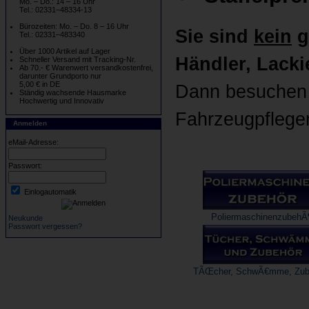
Mo. – Do.: 14 – 16 Uhr
Tel.: 02331–48334-13
Bürozeiten: Mo. – Do. 8 – 16 Uhr
Sie sind
kein
g
Tel.: 02331–483340
Über 1000 Artikel auf Lager
Händler, Lackie
Schneller Versand mit Tracking-Nr.
Ab 70.- € Warenwert versandkostenfrei,
darunter Grundporto nur
5,00 € in DE
Dann besuchen b
Ständig wachsende Hausmarke
Hochwertig und Innovativ
Fahrzeugpflege
Anmelden
eMail-Adresse:
Passwort:
Einlogautomatik
PoliermaschinenzubehÃ
Neukunde
Passwort vergessen?
TÃŒcher, SchwÃ€mme, Zub