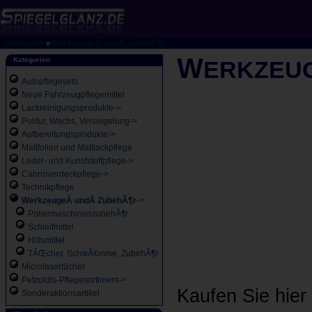
Startseite
»
WerkzeugeÂ undÂ ZubehÃ¶r
W
Kategorien
ERKZEU
Autopflegesets
Neue Fahrzeugpflegemittel
Lackreinigungsprodukte->
Politur, Wachs, Versiegelung->
Aufbereitungsprodukte->
Mattfolien und Mattlackpflege
Leder- und Kunststoffpflege->
Cabrioverdeckpflege->
Technikpflege
WerkzeugeÂ undÂ ZubehÃ¶r
->
PoliermaschinenzubehÃ¶r
Schleifmittel
Hilfsmittel
TÃŒcher, SchwÃ€mme, ZubehÃ¶r
Microfasertücher
Petzoldts-Pflegesortiment->
Kaufen Sie hie
Sonderaktionsartikel