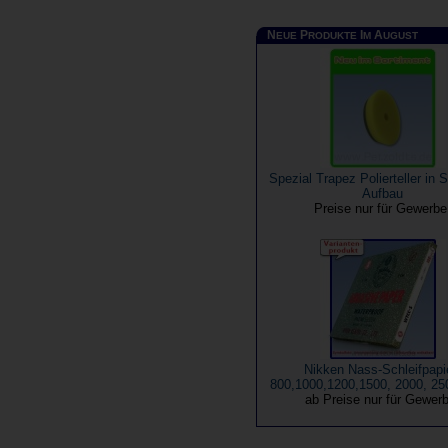
N
P
I
A
EUE
RODUKTE
M
UGUST
Spezial Trapez Polierteller in
Aufbau
Preise nur für Gewerb
Nikken Nass-Schleifpapi
800,1000,1200,1500, 2000, 25
ab Preise nur für Gewer