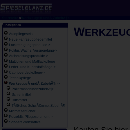
Startseite
»
WerkzeugeÂ undÂ ZubehÃ¶r
Kategorien
W
ERKZEU
Autopflegesets
Neue Fahrzeugpflegemittel
Lackreinigungsprodukte->
Politur, Wachs, Versiegelung->
Aufbereitungsprodukte->
Mattfolien und Mattlackpflege
Leder- und Kunststoffpflege->
Cabrioverdeckpflege->
Technikpflege
WerkzeugeÂ undÂ ZubehÃ¶r
->
PoliermaschinenzubehÃ¶r
Schleifmittel
Hilfsmittel
TÃŒcher, SchwÃ€mme, ZubehÃ¶r
Microfasertücher
Petzoldts-Pflegesortiment->
Sonderaktionsartikel