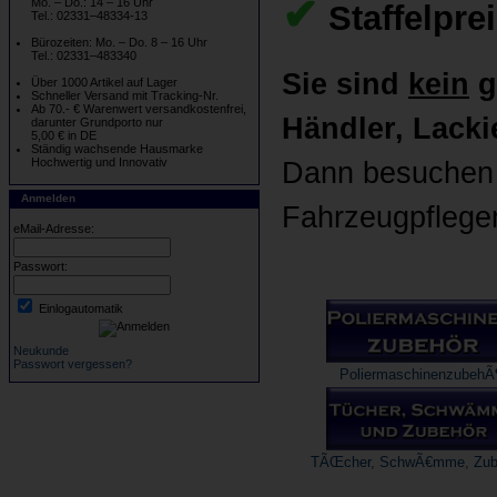
✔
Mo. – Do.: 14 – 16 Uhr
Staffelpre
Tel.: 02331–48334-13
Bürozeiten: Mo. – Do. 8 – 16 Uhr
Tel.: 02331–483340
Sie sind
kein
g
Über 1000 Artikel auf Lager
Schneller Versand mit Tracking-Nr.
Ab 70.- € Warenwert versandkostenfrei,
Händler, Lackie
darunter Grundporto nur
5,00 € in DE
Ständig wachsende Hausmarke
Hochwertig und Innovativ
Dann besuchen b
Anmelden
Fahrzeugpflege
eMail-Adresse:
Passwort:
Einlogautomatik
Neukunde
Passwort vergessen?
PoliermaschinenzubehÃ
TÃŒcher, SchwÃ€mme, Zub