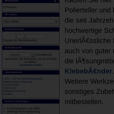
Kaufen Sie hie
Warenkorb
0 Produkte
Polierteller und
Hersteller
die seit Jahrze
hochwertige Schl
Schnelleinkauf
UnerlÃ€ssliche 
Eingabe der Bestellnummer.
Schnellsuche
auch von guter 
Verwenden Sie Stichworte, um ein Produkt
die lÃ¶sungmitt
zu finden.
erweiterte Suche
KlebebÃ€nder
Informationen
Liefer- und Versandbedingungen
Weitere Werkz
Datenschutzerklaerung
Unsere AGB
Impressum
sonstiges Zubeh
Wegbeschreibung
Kontakt
mitbestellen.
Unsere Leistungen
Fachkompetenz seit 1988
telefonische Fachberatung: