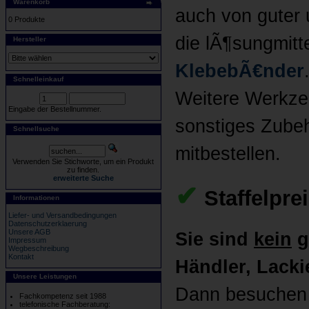
Warenkorb
auch von guter 
0 Produkte
die lÃ¶sungmitt
Hersteller
KlebebÃ€nder
Schnelleinkauf
Weitere Werkz
Eingabe der Bestellnummer.
sonstiges Zubeh
Schnellsuche
mitbestellen.
Verwenden Sie Stichworte, um ein Produkt
zu finden.
erweiterte Suche
✔
Staffelpre
Informationen
Liefer- und Versandbedingungen
Datenschutzerklaerung
Unsere AGB
Sie sind
kein
g
Impressum
Wegbeschreibung
Kontakt
Händler, Lackie
Unsere Leistungen
Dann besuchen b
Fachkompetenz seit 1988
telefonische Fachberatung: