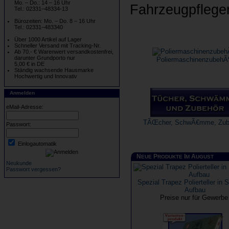
Mo. – Do.: 14 – 16 Uhr
Fahrzeugpflege
Tel.: 02331–48334-13
Bürozeiten: Mo. – Do. 8 – 16 Uhr
Tel.: 02331–483340
Über 1000 Artikel auf Lager
Schneller Versand mit Tracking-Nr.
Ab 70.- € Warenwert versandkostenfrei,
darunter Grundporto nur
PoliermaschinenzubehÃ
5,00 € in DE
Ständig wachsende Hausmarke
Hochwertig und Innovativ
Anmelden
eMail-Adresse:
TÃŒcher, SchwÃ€mme, Zub
Passwort:
Einlogautomatik
N
P
I
A
EUE
RODUKTE
M
UGUST
Neukunde
Passwort vergessen?
Spezial Trapez Polierteller in
Aufbau
Preise nur für Gewerb