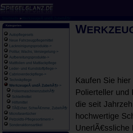
Startseite
»
WerkzeugeÂ undÂ ZubehÃ¶r
W
Kategorien
ERKZEU
Autopflegesets
Neue Fahrzeugpflegemittel
Lackreinigungsprodukte->
Politur, Wachs, Versiegelung->
Aufbereitungsprodukte->
Mattfolien und Mattlackpflege
Leder- und Kunststoffpflege->
Cabrioverdeckpflege->
Kaufen Sie hie
Technikpflege
WerkzeugeÂ undÂ ZubehÃ¶r
->
Polierteller und
PoliermaschinenzubehÃ¶r
Schleifmittel
die seit Jahrze
Hilfsmittel
TÃŒcher, SchwÃ€mme, ZubehÃ¶r
Microfasertücher
hochwertige Schl
Petzoldts-Pflegesortiment->
Sonderaktionsartikel
UnerlÃ€ssliche 