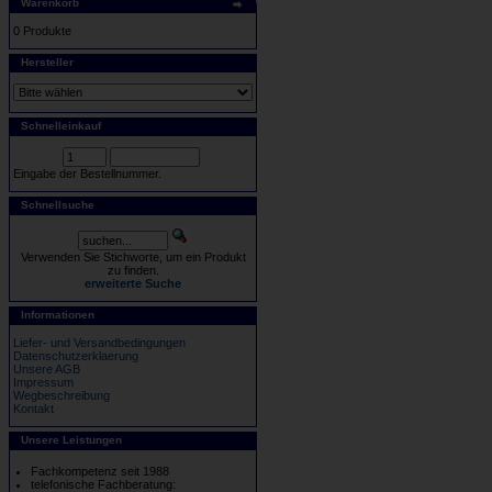
Warenkorb
0 Produkte
Hersteller
Schnelleinkauf
Eingabe der Bestellnummer.
Schnellsuche
Verwenden Sie Stichworte, um ein Produkt
zu finden.
erweiterte Suche
Informationen
Liefer- und Versandbedingungen
Datenschutzerklaerung
Unsere AGB
Impressum
Wegbeschreibung
Kontakt
Unsere Leistungen
Fachkompetenz seit 1988
telefonische Fachberatung: