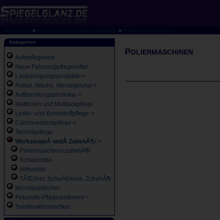
Startseite
»
WerkzeugeÂ undÂ ZubehÃ¶r
»
Poliermaschinen
Kategorien
P
OLIERMASCHINEN
Autopflegesets
Neue Fahrzeugpflegemittel
Lackreinigungsprodukte->
Politur, Wachs, Versiegelung->
Aufbereitungsprodukte->
Mattfolien und Mattlackpflege
Leder- und Kunststoffpflege->
Cabrioverdeckpflege->
Technikpflege
WerkzeugeÂ undÂ ZubehÃ¶r
->
PoliermaschinenzubehÃ¶r
Schleifmittel
Hilfsmittel
TÃŒcher, SchwÃ€mme, ZubehÃ¶r
Microfasertücher
Petzoldts-Pflegesortiment->
Sonderaktionsartikel