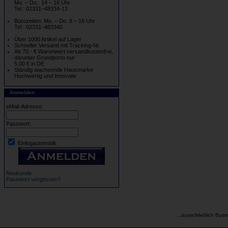
Mo. – Do.: 14 – 16 Uhr
Tel.: 02331–48334-13
Bürozeiten: Mo. – Do. 8 – 16 Uhr
Tel.: 02331–483340
Über 1000 Artikel auf Lager
Schneller Versand mit Tracking-Nr.
Ab 70.- € Warenwert versandkostenfrei,
darunter Grundporto nur
5,00 € in DE
Ständig wachsende Hausmarke
Hochwertig und Innovativ
Anmelden
eMail-Adresse:
Passwort:
Einlogautomatik
Neukunde
Passwort vergessen?
...ausschließlich Busi