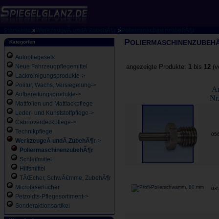
Startseite
»
WerkzeugeÂ undÂ ZubehÃ¶r
»
PoliermaschinenzubehÃ¶r
P
OLIERMASCHINENZUBEH
Kategorien
Autopflegesets
Neue Fahrzeugpflegemittel
angezeigte Produkte:
1
bis
12
(v
Lackreinigungsprodukte->
Politur, Wachs, Versiegelung->
Ar
Aufbereitungsprodukte->
Nr
Mattfolien und Mattlackpflege
Leder- und Kunststoffpflege->
Cabrioverdeckpflege->
Technikpflege
05
WerkzeugeÂ undÂ ZubehÃ¶r
->
PoliermaschinenzubehÃ¶r
Schleifmittel
Hilfsmittel
TÃŒcher, SchwÃ€mme, ZubehÃ¶r
Microfasertücher
03
Petzoldts-Pflegesortiment->
Sonderaktionsartikel