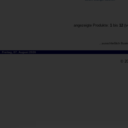
angezeigte Produkte:
1
bis
12
(v
...ausschließlich Busi
Freitag, 07. August 2026
© 20