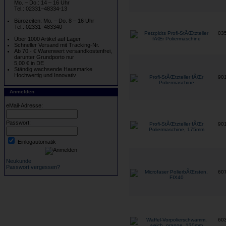
Mo. – Do.: 14 – 16 Uhr
Tel.: 02331–48334-13
Bürozeiten: Mo. – Do. 8 – 16 Uhr
Tel.: 02331–483340
03
Über 1000 Artikel auf Lager
Schneller Versand mit Tracking-Nr.
Ab 70.- € Warenwert versandkostenfrei,
darunter Grundporto nur
5,00 € in DE
Ständig wachsende Hausmarke
Hochwertig und Innovativ
90
Anmelden
eMail-Adresse:
Passwort:
90
Einlogautomatik
Neukunde
Passwort vergessen?
60
60