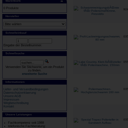
Warenkorb
0 Produkte
92
Hersteller
Schnelleinkauf
03
Eingabe der Bestellnummer.
Schnellsuche
05
Verwenden Sie Stichworte, um ein Produkt
zu finden.
erweiterte Suche
Informationen
Liefer- und Versandbedingungen
03
Datenschutzerklaerung
Unsere AGB
Impressum
Wegbeschreibung
Kontakt
Unsere Leistungen
03
Fachkompetenz seit 1988
telefonische Fachberatung: