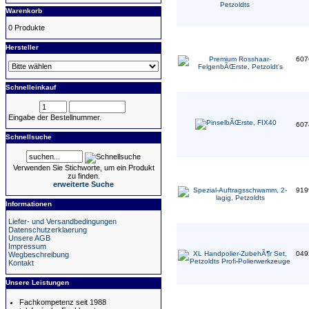
Warenkorb
0 Produkte
Hersteller
607
Schnelleinkauf
Eingabe der Bestellnummer.
607
Schnellsuche
Verwenden Sie Stichworte, um ein Produkt
zu finden.
erweiterte Suche
919
Informationen
Liefer- und Versandbedingungen
Datenschutzerklaerung
Unsere AGB
Impressum
049
Wegbeschreibung
Kontakt
Unsere Leistungen
Fachkompetenz seit 1988