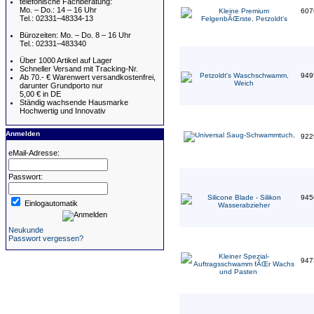
telefonische Fachberatung:
Mo. – Do.: 14 – 16 Uhr
607
Tel.: 02331–48334-13
Bürozeiten: Mo. – Do. 8 – 16 Uhr
Tel.: 02331–483340
Über 1000 Artikel auf Lager
Schneller Versand mit Tracking-Nr.
949
Ab 70.- € Warenwert versandkostenfrei,
darunter Grundporto nur
5,00 € in DE
Ständig wachsende Hausmarke
Hochwertig und Innovativ
Anmelden
922
eMail-Adresse:
Passwort:
945
Einlogautomatik
Neukunde
Passwort vergessen?
947