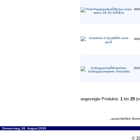
609
966
919
angezeigte Produkte:
1
bis
25
(v
...ausschließlich Busi
Donnerstag, 06. August 2026
© 20