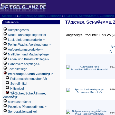
Startseite
»
WerkzeugeÂ undÂ ZubehÃ¶r
»
TÃŒcher, SchwÃ€mme, ZubehÃ¶r
T
S
ÃŒCHER,
CHWÃ€MME,
Kategorien
Autopflegesets
Neue Fahrzeugpflegemittel
angezeigte Produkte:
1
bis
25
(v
Lackreinigungsprodukte->
Politur, Wachs, Versiegelung->
Ar
Aufbereitungsprodukte->
Nr.
Mattfolien und Mattlackpflege
Leder- und Kunststoffpflege->
Cabrioverdeckpflege->
921
Technikpflege
WerkzeugeÂ undÂ ZubehÃ¶r
->
PoliermaschinenzubehÃ¶r
Schleifmittel
Hilfsmittel
919
TÃŒcher, SchwÃ€mme,
ZubehÃ¶r
Microfasertücher
Petzoldts-Pflegesortiment->
Sonderaktionsartikel
924