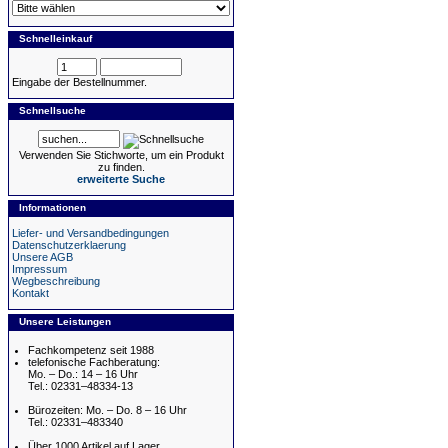
Schnelleinkauf
Eingabe der Bestellnummer.
Schnellsuche
Verwenden Sie Stichworte, um ein Produkt
zu finden.
erweiterte Suche
Informationen
Liefer- und Versandbedingungen
Datenschutzerklaerung
Unsere AGB
Impressum
Wegbeschreibung
Kontakt
Unsere Leistungen
Fachkompetenz seit 1988
telefonische Fachberatung:
Mo. – Do.: 14 – 16 Uhr
Tel.: 02331–48334-13
Bürozeiten: Mo. – Do. 8 – 16 Uhr
Tel.: 02331–483340
Über 1000 Artikel auf Lager