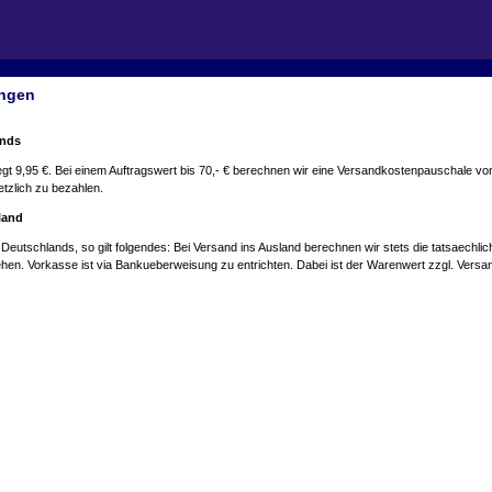
ungen
ands
gt 9,95 €. Bei einem Auftragswert bis 70,- € berechnen wir eine Versandkostenpauschale von 5
zlich zu bezahlen.
land
 Deutschlands, so gilt folgendes: Bei Versand ins Ausland berechnen wir stets die tatsaec
hen. Vorkasse ist via Bankueberweisung zu entrichten. Dabei ist der Warenwert zzgl. Versa