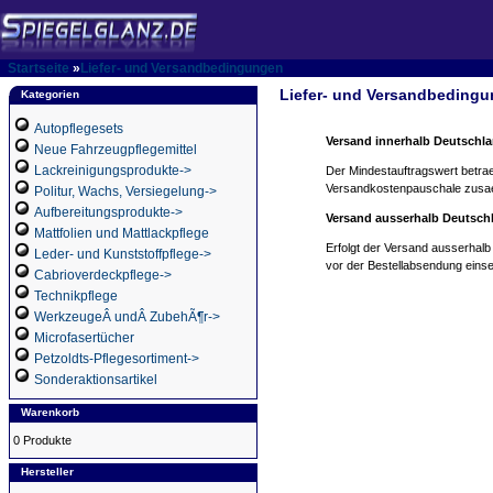
Startseite
»
Liefer- und Versandbedingungen
Liefer- und Versandbeding
Kategorien
Autopflegesets
Versand innerhalb Deutschl
Neue Fahrzeugpflegemittel
Lackreinigungsprodukte->
Der Mindestauftragswert betrae
Versandkostenpauschale zusaet
Politur, Wachs, Versiegelung->
Aufbereitungsprodukte->
Versand ausserhalb Deutsch
Mattfolien und Mattlackpflege
Erfolgt der Versand ausserhalb
Leder- und Kunststoffpflege->
vor der Bestellabsendung einse
Cabrioverdeckpflege->
Technikpflege
WerkzeugeÂ undÂ ZubehÃ¶r->
Microfasertücher
Petzoldts-Pflegesortiment->
Sonderaktionsartikel
Warenkorb
0 Produkte
Hersteller