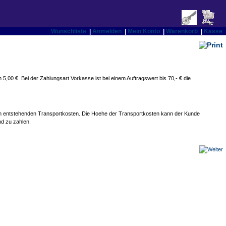
Wunschliste
|
Anmelden
|
Mein Konto
|
Warenkorb
|
Kasse
,00 €. Bei der Zahlungsart Vorkasse ist bei einem Auftragswert bis 70,- € die
hlich entstehenden Transportkosten. Die Hoehe der Transportkosten kann der Kunde
nd zu zahlen.