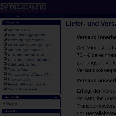
Startseite
»
Liefer- und Versandbedingungen
Liefer- und Ver
Kategorien
Autopflegesets
Neue Fahrzeugpflegemittel
Versand innerh
Lackreinigungsprodukte->
Politur, Wachs, Versiegelung->
Der Mindestauftr
Aufbereitungsprodukte->
70,- € berechnen
Mattfolien und Mattlackpflege
Leder- und Kunststoffpflege->
Zahlungsart Vorka
Cabrioverdeckpflege->
Versandkostenpau
Technikpflege
WerkzeugeÂ undÂ ZubehÃ¶r->
Microfasertücher
Versand ausser
Petzoldts-Pflegesortiment->
Sonderaktionsartikel
Erfolgt der Versa
Warenkorb
Versand ins Ausl
0 Produkte
Transportkosten.
Hersteller
der Bestellabsen