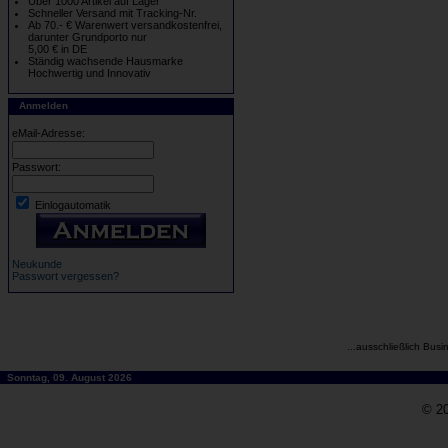
Über 1000 Artikel auf Lager
Schneller Versand mit Tracking-Nr.
Ab 70.- € Warenwert versandkostenfrei,
darunter Grundporto nur
5,00 € in DE
Ständig wachsende Hausmarke
Hochwertig und Innovativ
Anmelden
eMail-Adresse:
Passwort:
Einlogautomatik
Neukunde
Passwort vergessen?
...ausschließlich Busi
Sonntag, 09. August 2026
© 20