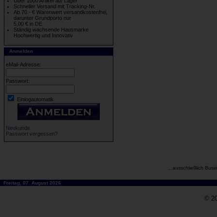
Über 1000 Artikel auf Lager
Schneller Versand mit Tracking-Nr.
Ab 70.- € Warenwert versandkostenfrei,
darunter Grundporto nur
5,00 € in DE
Ständig wachsende Hausmarke
Hochwertig und Innovativ
Anmelden
eMail-Adresse:
Passwort:
Einlogautomatik
Neukunde
Passwort vergessen?
...ausschließlich Busi
Freitag, 07. August 2026
© 20