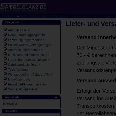
Startseite
»
Liefer- und Versandbedingungen
Liefer- und Ver
Kategorien
Autopflegesets
Neue Fahrzeugpflegemittel
Versand innerh
Lackreinigungsprodukte->
Politur, Wachs, Versiegelung->
Der Mindestauftr
Aufbereitungsprodukte->
70,- € berechnen
Mattfolien und Mattlackpflege
Leder- und Kunststoffpflege->
Zahlungsart Vorka
Cabrioverdeckpflege->
Versandkostenpau
Technikpflege
WerkzeugeÂ undÂ ZubehÃ¶r->
Microfasertücher
Versand ausser
Petzoldts-Pflegesortiment->
Sonderaktionsartikel
Erfolgt der Versa
Warenkorb
Versand ins Ausl
0 Produkte
Transportkosten.
Hersteller
der Bestellabsen