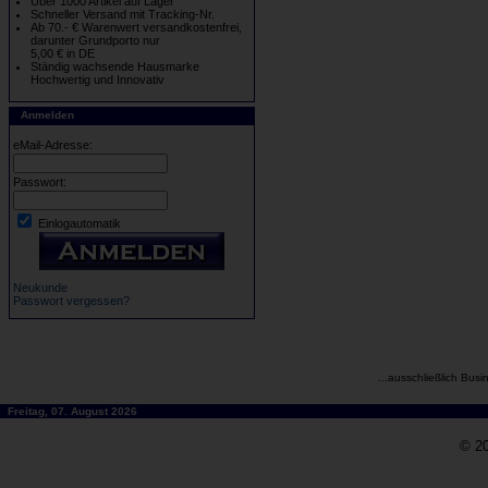
Über 1000 Artikel auf Lager
Schneller Versand mit Tracking-Nr.
Ab 70.- € Warenwert versandkostenfrei,
darunter Grundporto nur
5,00 € in DE
Ständig wachsende Hausmarke
Hochwertig und Innovativ
Anmelden
eMail-Adresse:
Passwort:
Einlogautomatik
Neukunde
Passwort vergessen?
...ausschließlich Busi
Freitag, 07. August 2026
© 20