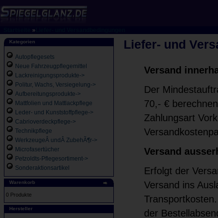
Startseite
»
Liefer- und Versandbedingungen
Liefer- und Ver
Kategorien
Autopflegesets
Neue Fahrzeugpflegemittel
Versand innerh
Lackreinigungsprodukte->
Politur, Wachs, Versiegelung->
Der Mindestauftr
Aufbereitungsprodukte->
70,- € berechnen
Mattfolien und Mattlackpflege
Leder- und Kunststoffpflege->
Zahlungsart Vorka
Cabrioverdeckpflege->
Versandkostenpau
Technikpflege
WerkzeugeÂ undÂ ZubehÃ¶r->
Microfasertücher
Versand ausser
Petzoldts-Pflegesortiment->
Sonderaktionsartikel
Erfolgt der Versa
Warenkorb
Versand ins Ausl
0 Produkte
Transportkosten.
Hersteller
der Bestellabsen