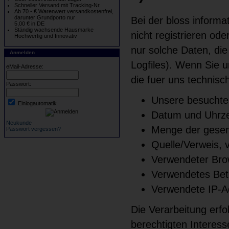
Schneller Versand mit Tracking-Nr.
Ab 70.- € Warenwert versandkostenfrei,
darunter Grundporto nur
Bei der bloss inform
5,00 € in DE
Ständig wachsende Hausmarke
nicht registrieren od
Hochwertig und Innovativ
nur solche Daten, die
Anmelden
Logfiles). Wenn Sie u
eMail-Adresse:
die fuer uns technisc
Passwort:
Unsere besuchte
Einlogautomatik
Datum und Uhrzei
Neukunde
Menge der gesen
Passwort vergessen?
Quelle/Verweis, 
Verwendeter Bro
Verwendetes Bet
Verwendete IP-Ad
Die Verarbeitung erfo
berechtigten Interess