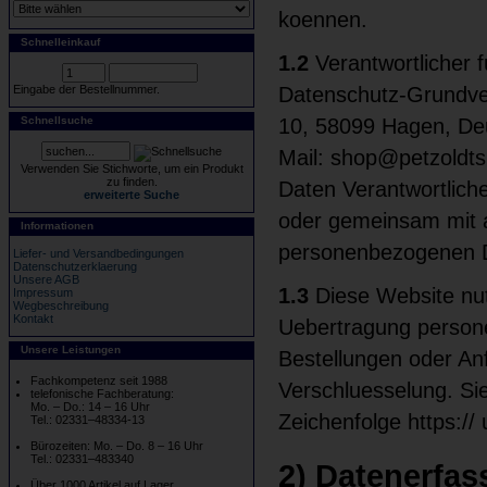
koennen.
Schnelleinkauf
1.2
Verantwortlicher f
Eingabe der Bestellnummer.
Datenschutz-Grundve
Schnellsuche
10, 58099 Hagen, Deu
Mail: shop@petzoldts
Verwenden Sie Stichworte, um ein Produkt
zu finden.
Daten Verantwortliche 
erweiterte Suche
oder gemeinsam mit a
Informationen
personenbezogenen D
Liefer- und Versandbedingungen
Datenschutzerklaerung
Unsere AGB
1.3
Diese Website nut
Impressum
Wegbeschreibung
Kontakt
Uebertragung persone
Unsere Leistungen
Bestellungen oder An
Fachkompetenz seit 1988
Verschluesselung. Si
telefonische Fachberatung:
Mo. – Do.: 14 – 16 Uhr
Zeichenfolge https:/
Tel.: 02331–48334-13
Bürozeiten: Mo. – Do. 8 – 16 Uhr
Tel.: 02331–483340
2) Datenerfa
Über 1000 Artikel auf Lager