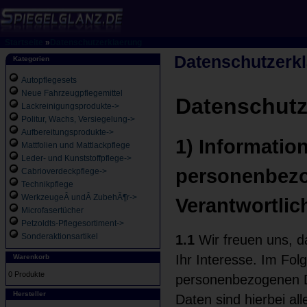
Startseite
»
Datenschutzerklaerung
Datenschutzerk
Kategorien
Autopflegesets
Neue Fahrzeugpflegemittel
Datenschutz
Lackreinigungsprodukte->
Politur, Wachs, Versiegelung->
Aufbereitungsprodukte->
1) Informatio
Mattfolien und Mattlackpflege
Leder- und Kunststoffpflege->
personenbezo
Cabrioverdeckpflege->
Technikpflege
WerkzeugeÂ undÂ ZubehÃ¶r->
Verantwortlic
Microfasertücher
Petzoldts-Pflegesortiment->
Sonderaktionsartikel
1.1
Wir freuen uns, d
Ihr Interesse. Im Fo
Warenkorb
0 Produkte
personenbezogenen D
Hersteller
Daten sind hierbei all