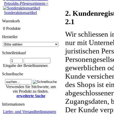
Petzoldts-Pflegesortiment->
2. Kundenregis
Sonderaktionsartikel
2.1
Warenkorb
0 Produkte
Wir schliessen 
Hersteller
nur mit Unterne
juristischen Per
Schnelleinkauf
Personengesells
Eingabe der Bestellnummer.
gewerblichen od
Schnellsuche
Kunde versicher
des Shops ist ei
Verwenden Sie Stichworte, um
abgeschlossener
ein Produkt zu finden.
erweiterte Suche
Zugangsdaten, 
Informationen
Der Kunde verpfl
Liefer- und Versandbedingungen