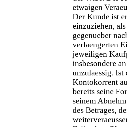
etwaigen Veraeu
Der Kunde ist e
einzuziehen, al
gegenueber nac
verlaengerten E
jeweiligen Kaufp
insbesondere an 
unzulaessig. Is
Kontokorrent au
bereits seine F
seinem Abnehmer
des Betrages, d
weiterveraeusse