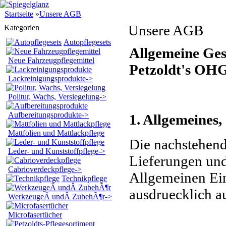
Startseite
»
Unsere AGB
Unsere AGB
Kategorien
Autopflegesets
Allgemeine Ges
Neue Fahrzeugpflegemittel
Petzoldt's OH
Lackreinigungsprodukte->
Politur, Wachs, Versiegelung->
Aufbereitungsprodukte->
1. Allgemeines,
Mattfolien und Mattlackpflege
Die nachstehend
Leder- und Kunststoffpflege->
Lieferungen und
Cabrioverdeckpflege->
Allgemeinen Ei
Technikpflege
ausdruecklich a
WerkzeugeÂ undÂ ZubehÃ¶r->
Microfasertücher