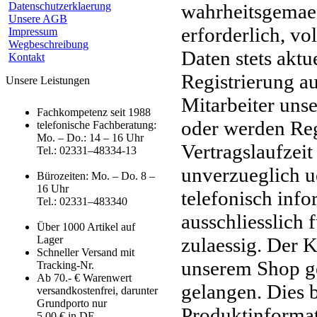
Datenschutzerklaerung
wahrheitsgemaes
Unsere AGB
erforderlich, v
Impressum
Wegbeschreibung
Daten stets aktu
Kontakt
Registrierung a
Unsere Leistungen
Mitarbeiter uns
Fachkompetenz seit 1988
oder werden Reg
telefonische Fachberatung:
Mo. – Do.: 14 – 16 Uhr
Vertragslaufzeit
Tel.: 02331–48334-13
unverzueglich u
Bürozeiten: Mo. – Do. 8 –
16 Uhr
telefonisch inf
Tel.: 02331–483340
ausschliesslich
Über 1000 Artikel auf
Lager
zulaessig. Der K
Schneller Versand mit
unserem Shop ge
Tracking-Nr.
Ab 70.- € Warenwert
gelangen. Dies b
versandkostenfrei, darunter
Grundporto nur
Produktinformat
5,00 € in DE