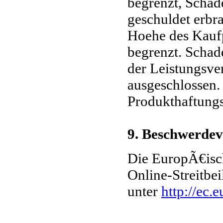
begrenzt, Schad
geschuldet erbr
Hoehe des Kaufp
begrenzt. Schade
der Leistungsve
ausgeschlossen.
Produkthaftungs
9. Beschwerdev
Die EuropÃ€isch
Online-Streitbei
unter
http://ec.